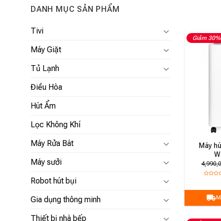
DANH MỤC SẢN PHẨM
Tivi
Giảm 30%
Máy Giặt
Tủ Lạnh
Điều Hòa
Hút Ẩm
Lọc Không Khí
Máy Rửa Bát
Máy hú
W
Máy sưởi
4,990,
Robot hút bụi
M
Gia dụng thông minh
Thiết bị nhà bếp