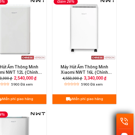
36%
Giảm 26%
Hút Ẩm Thông Minh
Máy Hút Ẩm Thông Minh
mi NWT 12L (Chính
Xiaomi NWT 16L (Chính
Hãng)
Hãng)
2,540,000 ₫
3,340,000 ₫
0,000 ₫
4,550,000 ₫
5900
Đã xem
5900
Đã xem
Miễn phí giao hàng
Miễn phí giao hàng
14%