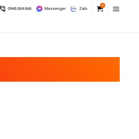
0
0948.869.866
Messenger
Zalo