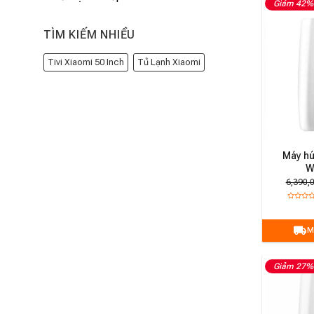
Giảm 42%
TÌM KIẾM NHIỀU
Tivi Xiaomi 50 Inch
Tủ Lạnh Xiaomi
Máy hú
W
6,390,
M
Giảm 27%