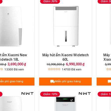
Giảm 36%
Giảm 
t ẩm Xiaomi New
Máy hút ẩm Xiaomi Widetech
Máy 
idetech 18L
60L
Xiao
3,690,000 ₫
6,990,000 ₫
000 ₫
10,990,000 ₫
3,99
13300
Đã xem
14700
Đã xem
iễn phí giao hàng
Miễn phí giao hàng
Giảm 18%
Giảm 