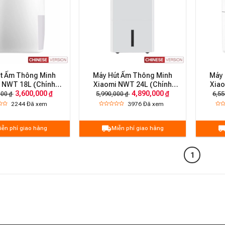
t Ẩm Thông Minh
Máy Hút Ẩm Thông Minh
Máy 
 NWT 18L (Chính
Xiaomi NWT 24L (Chính
Xiao
hãng)
hãng)
3,600,000 ₫
4,890,000 ₫
000 ₫
5,990,000 ₫
6,55
2244
Đã xem
3976
Đã xem
iễn phí giao hàng
Miễn phí giao hàng
1