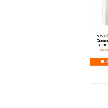
Máy Hú
Xiaomi
4,990,
M