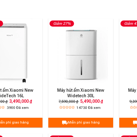
Giảm 27%
Giảm 
t ẩm Xiaomi New
Máy hút ẩm Xiaomi New
Máy
ideTech 16L
Widetech 30L
3,490,000 ₫
5,490,000 ₫
000 ₫
7,590,000 ₫
9,39
3900
Đã xem
14730
Đã xem
iễn phí giao hàng
Miễn phí giao hàng