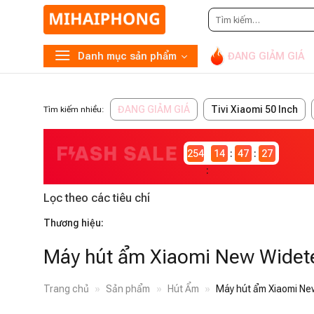
Tìm
kiếm:
Danh mục sản phẩm
ĐANG GIẢM GIÁ
ĐANG GIẢM GIÁ
Tivi Xiaomi 50 Inch
Tìm kiếm nhiều:
2546982
14
47
27
Lọc theo các tiêu chí
Thương hiệu:
Máy hút ẩm Xiaomi New Widet
Trang chủ
»
Sản phẩm
»
Hút Ẩm
»
Máy hút ẩm Xiaomi N