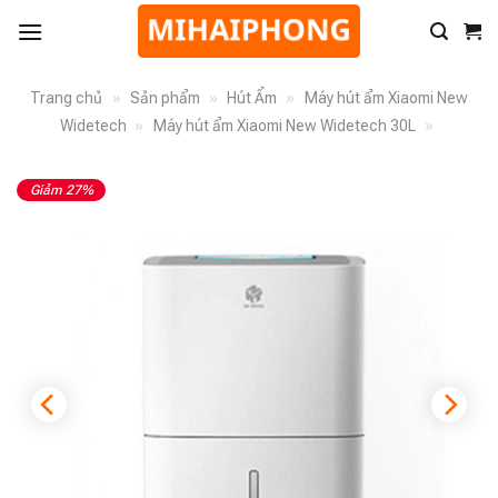
Trang chủ
»
Sản phẩm
»
Hút Ẩm
»
Máy hút ẩm Xiaomi New
Widetech
»
Máy hút ẩm Xiaomi New Widetech 30L
»
Giảm 27%