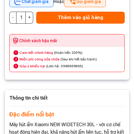
Chat giảm giá
Hoặc
Gọi giảm giá
Thêm vào giỏ hàng
Chính sách hậu mãi
Cam kết chính hãng
(Hoàn tiền 200%)
1
Miễn phí công sửa chữa
(Sau khi hết bảo hành)
2
Góp ý khiếu nại
(Liên hệ: 0948869866)
3
Thông tin chi tiết
Đặc điểm nổi bật
Máy hút ẩm Xiaomi NEW WIDETECH 30L - với cơ chế
hoạt động hiện đại, khả năng hút ẩm liên tục, hỗ trợ kết