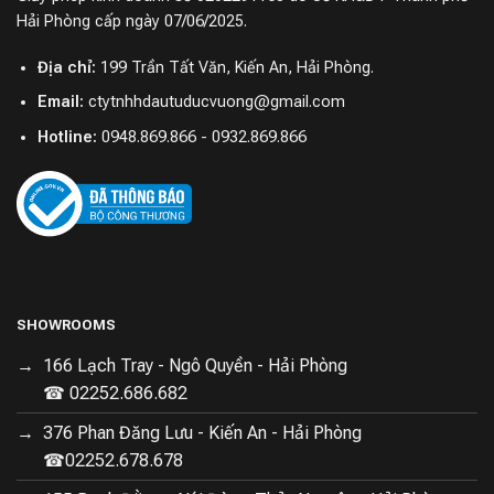
Hải Phòng cấp ngày 07/06/2025.
Địa chỉ:
199 Trần Tất Văn, Kiến An, Hải Phòng.
Email:
ctytnhhdautuducvuong@gmail.com
Hotline:
0948.869.866 - 0932.869.866
SHOWROOMS
Hỗ trợ tính năng sấy khô, lọc kháng khuẩn
166 Lạch Tray - Ngô Quyền - Hải Phòng
ion Bạc
☎ 02252.686.682
Hệ thống thoát nước bơm nước được tích hợp với
376 Phan Đăng Lưu - Kiến An - Hải Phòng
đường ống nước có thể hỗ trợ thoát nước lên tới 5m.
☎02252.678.678
Thiết bị phù hợp với môi trường có nơi thoát nước bất