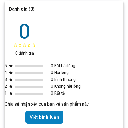
Khu vực ứng dụng
Dưới 125m²
dụng mà không cần phải cúi người xuống. Tuy nhiên, trẻ
Đánh giá (0)
em vui lòng sử dụng dưới sự giám sát của người giám
Kích thước sản phẩm
259 x 380 x 590mm
hộ để đảm bảo an toàn tuyệt đối. Mặt khác, người dùng
Trọng lượng tịnh
16,7 kg
0
cũng có thể chọn chức năng khóa trẻ em trên bảng
điều khiển để ngăn các bé tò mò táy máy sử dụng thiết
bị.
0 đánh giá
5
0
Rất hài lòng
4
0
Hài lòng
3
0
Bình thường
2
0
Không hài lòng
1
0
Rất tệ
Chia sẻ nhận xét của bạn về sản phẩm này
Viết bình luận