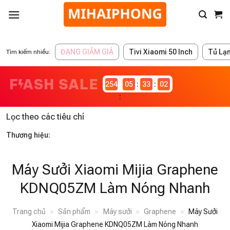
ĐANG GIẢM GIÁ
Tivi Xiaomi 50 Inch
Tủ Lạ
Tìm kiếm nhiều:
2546983
05
33
01
Lọc theo các tiêu chí
Thương hiệu:
Máy Sưởi Xiaomi Mijia Graphene
KDNQ05ZM Làm Nóng Nhanh
Trang chủ
»
Sản phẩm
»
Máy sưởi
»
Graphene
»
Máy Sưởi
Xiaomi Mijia Graphene KDNQ05ZM Làm Nóng Nhanh