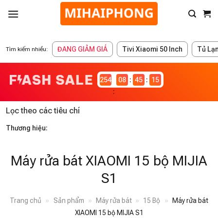
ĐANG GIẢM GIÁ
Tivi Xiaomi 50 Inch
Tủ Lạ
Tìm kiếm nhiều:
2546983
08
45
15
Lọc theo các tiêu chí
Thương hiệu:
Máy rửa bát XIAOMI 15 bộ MIJIA
S1
Trang chủ
»
Sản phẩm
»
Máy rửa bát
»
15 Bộ
»
Máy rửa bát
XIAOMI 15 bộ MIJIA S1