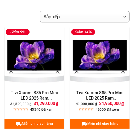
Giảm 9%
Giảm 14%
Tivi Xiaomi S85 Pro Mini
Tivi Xiaomi S85 Pro Mini
LED 2025 Ram
LED 2025 Ram
31,290,000 ₫
34,950,000 ₫
4G/64G/144HZ/4K
4G/64G/240HZ (3200nit)
34,590,000 ₫
41,000,000 ₫
(2400nist)
45340
Đã xem
43000
Đã xem
Miễn phí giao hàng
Miễn phí giao hàng