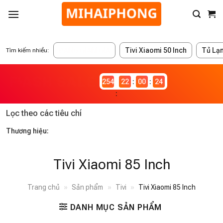
ĐANG GIẢM GIÁ
Tivi Xiaomi 50 Inch
Tủ Lạ
Tìm kiếm nhiều:
2546982
22
00
24
Lọc theo các tiêu chí
Thương hiệu:
Tivi Xiaomi 85 Inch
Trang chủ
»
Sản phẩm
»
Tivi
»
Tivi Xiaomi 85 Inch
DANH MỤC SẢN PHẨM