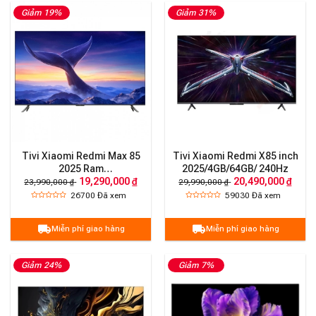
Giảm 19%
Giảm 31%
Tivi Xiaomi Redmi Max 85
Tivi Xiaomi Redmi X85 inch
2025 Ram
2025/4GB/64GB/ 240Hz
19,290,000 ₫
20,490,000 ₫
3G/64G/120Hz/4K
23,990,000 ₫
29,990,000 ₫
26700
Đã xem
59030
Đã xem
Miễn phí giao hàng
Miễn phí giao hàng
Giảm 24%
Giảm 7%