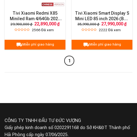
Tivi Xiaomi Redmi X85
Tivi Xiaomi Smart Display S
Miniled Ram 4/64Gb 2026
Mini LED 85 inch 2026 (Bản
22,890,000 ₫
27,990,000 ₫
độ sáng 1200nits 288Hz
Quốc tế)
29,900,000 ₫
35,990,000 ₫
2566
Đã xem
2222
Đã xem
Miễn phí giao hàng
Miễn phí giao hàng
1
CÔNG TY TNHH ĐẦU TƯ ĐỨC VƯỢNG
Giấy phép kinh doanh số 0202291168 do Sở KH&ĐT Thành phố
Hải Phòng cấp ngày 07/06/2025.