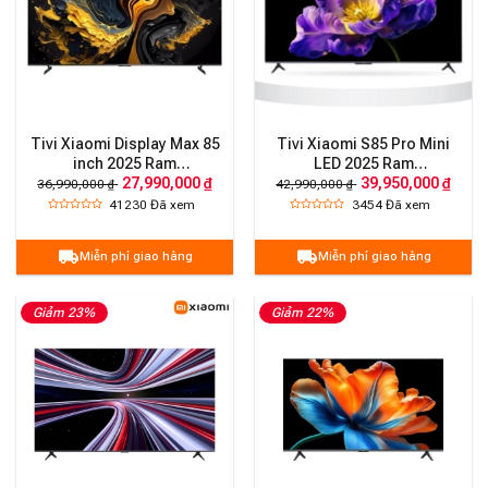
Tivi Xiaomi Display Max 85
Tivi Xiaomi S85 Pro Mini
inch 2025 Ram
LED 2025 Ram
27,990,000 ₫
39,950,000 ₫
3G/32G/4K/144Hz
4G/64G/144HZ/4K
36,990,000 ₫
42,990,000 ₫
(5200nita)
41230
Đã xem
3454
Đã xem
Miễn phí giao hàng
Miễn phí giao hàng
Giảm 23%
Giảm 22%