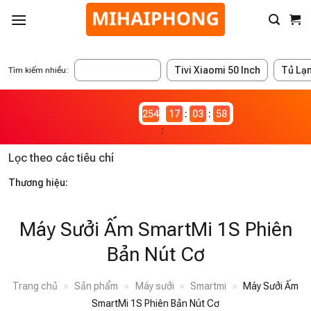
ĐANG GIẢM GIÁ
Tivi Xiaomi 50 Inch
Tủ Lạ
Tìm kiếm nhiều:
2546980
17
03
58
Lọc theo các tiêu chí
Thương hiệu:
Máy Sưởi Ấm SmartMi 1S Phiên
Bản Nút Cơ
Trang chủ
»
Sản phẩm
»
Máy sưởi
»
Smartmi
»
Máy Sưởi Ấm
SmartMi 1S Phiên Bản Nút Cơ