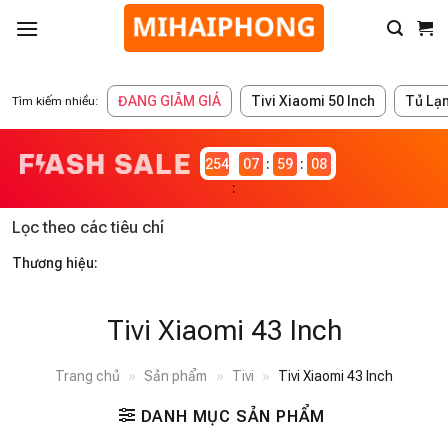
ĐANG GIẢM GIÁ
Tivi Xiaomi 50 Inch
Tủ Lạ
Tìm kiếm nhiều:
2546981
07
59
08
Lọc theo các tiêu chí
Thương hiệu:
Tivi Xiaomi 43 Inch
Trang chủ
»
Sản phẩm
»
Tivi
»
Tivi Xiaomi 43 Inch
DANH MỤC SẢN PHẨM