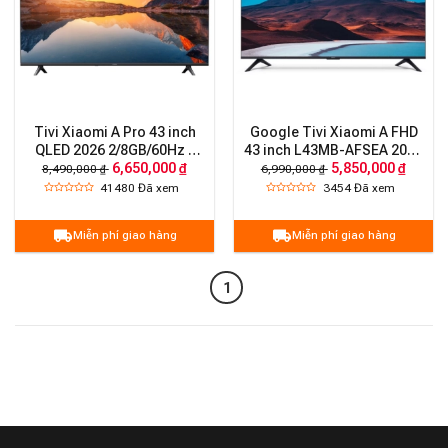
Tivi Xiaomi A Pro 43 inch
Google Tivi Xiaomi A FHD
QLED 2026 2/8GB/60Hz –
43 inch L43MB-AFSEA 2026
6,650,000 ₫
5,850,000 ₫
Bản Quốc Tế
(Bản Quốc tế)
8,490,000 ₫
6,990,000 ₫
41480
Đã xem
3454
Đã xem
Miễn phí giao hàng
Miễn phí giao hàng
1