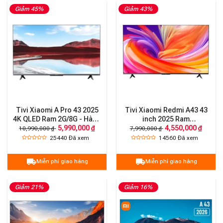
Giảm 45%
Giảm 43%
Tivi Xiaomi A Pro 43 2025
Tivi Xiaomi Redmi A43 43
4K QLED Ram 2G/8G - Hàng
inch 2025 Ram
5,990,000 ₫
4,550,000 ₫
chính hãng
1G/8G/60Hz/FHD
10,990,000 ₫
7,990,000 ₫
25440
Đã xem
14560
Đã xem
Miễn phí giao hàng
Miễn phí giao hàng
Giảm 21%
Giảm 16%