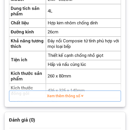
Dung tích sản
4L
phẩm
Chất liệu
Hợp kim nhôm chống dính
Đường kính
26cm
Khả năng tương
Đáy nồi Composie từ tính phù hợp với
thích
mọi loại bếp
Thiết kế cạnh chống nhỏ giọt
Tiện ích
Hấp và nấu cùng lúc
Kích thước sản
260 x 80mm
phẩm
Kích thước
436 x 325 x 140mm
đóng gói
Nồi Lumias LMP-002CM được chế tạo từ nhôm đúc
Xem thêm thông số
nguyên khối với 6 lớp, mang lại độ bền và khả năng
Khối lượng
1.7kg
truyền nhiệt tốt. Công nghệ đúc nguyên khối giúp sản
Tổng khối
2.2kg
phẩm tránh được các hiện tượng biến dạng hay cong
lượng
Đánh giá (0)
vênh, đồng thời tạo ra bề mặt nhẵn mịn, dễ dàng vệ sinh
Thương hiệu
Lumias