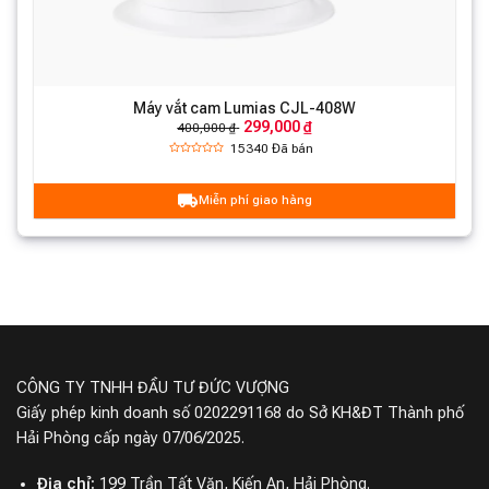
Máy vắt cam Lumias CJL-408W
299,000 ₫
400,000 ₫
15340
Đã bán
Miễn phí giao hàng
CÔNG TY TNHH ĐẦU TƯ ĐỨC VƯỢNG
Giấy phép kinh doanh số 0202291168 do Sở KH&ĐT Thành phố
Hải Phòng cấp ngày 07/06/2025.
Địa chỉ:
199 Trần Tất Văn, Kiến An, Hải Phòng.