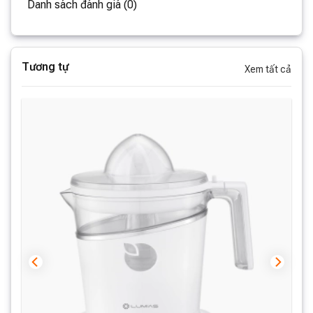
Danh sách đánh giá (0)
Tương tự
Xem tất cả
Một ưu điểm vượt trội khác của nồi LMP-002CM là đáy
nồi được thiết kế đặc biệt để tương thích với mọi loại
bếp, từ bếp gas truyền thống cho đến bếp điện và bếp
từ hiện đại. Điều này mang lại sự linh hoạt tối đa cho
người nội trợ trong việc lựa chọn thiết bị nấu phù hợp,
giúp tiết kiệm thời gian và công sức trong quá trình nấu
ăn.