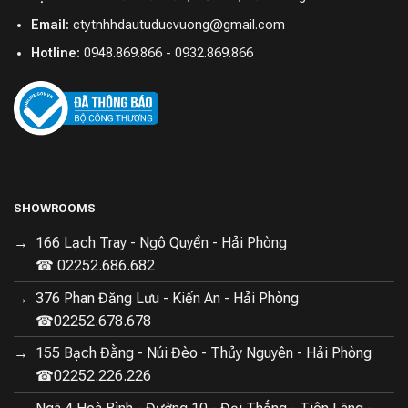
Nồi Lumias LMP-002CM cũng được thiết kế với tính
Email:
ctytnhhdautuducvuong@gmail.com
năng chống tràn an toàn, giúp người sử dụng yên tâm
Hotline:
0948.869.866 - 0932.869.866
hơn khi chế biến các món ăn có khả năng sôi trào. Tính
năng này đồng nghĩa với việc người nội trợ có thể hoàn
toàn tập trung vào việc nấu nướng mà không cần lo lắng
về việc làm bẩn bếp hay gây ra tình trạng mất an toàn
trong quá trình nấu.
SHOWROOMS
166 Lạch Tray - Ngô Quyền - Hải Phòng
☎ 02252.686.682
376 Phan Đăng Lưu - Kiến An - Hải Phòng
☎02252.678.678
155 Bạch Đằng - Núi Đèo - Thủy Nguyên - Hải Phòng
☎02252.226.226