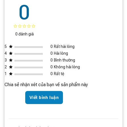
sau khi sử dụng. Độ dày của các lớp nhôm cũng đảm
0
bảo sự phân bố nhiệt đồng đều, góp phần làm cho món
ăn được chín đều và thơm ngon hơn.
0 đánh giá
5
0
Rất hài lòng
4
0
Hài lòng
3
0
Bình thường
2
0
Không hài lòng
1
0
Rất tệ
Chia sẻ nhận xét của bạn về sản phẩm này
Viết bình luận