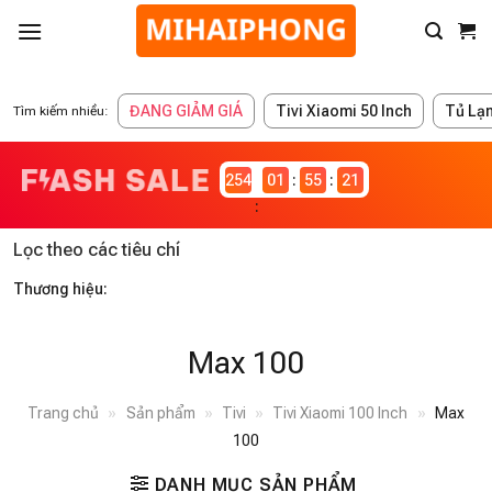
ĐANG GIẢM GIÁ
Tivi Xiaomi 50 Inch
Tủ Lạ
Tìm kiếm nhiều:
2546982
01
55
21
Lọc theo các tiêu chí
Thương hiệu:
Max 100
Trang chủ
»
Sản phẩm
»
Tivi
»
Tivi Xiaomi 100 Inch
»
Max
100
DANH MỤC SẢN PHẨM