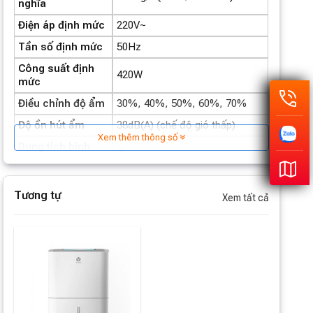
nghĩa
Điện áp định mức
220V~
Tần số định mức
50Hz
Công suất định
420W
mức
Điều chỉnh độ ẩm
30%, 40%, 50%, 60%, 70%
Độ ồn hút ẩm
38dB(A) (chế độ gió thấp)
Xem thêm thông số
Dung tích bình
7L
chứa nước
Thời gian hẹn giờ
Tối đa 12 giờ
Tương tự
Xem tất cả
Diện tích áp dụng
Dưới 125 m²
Kích thước sản
259 (Sâu) × 380 (Rộng) × 590
phẩm (mm)
(Cao)
Trọng lượng tịnh
16.7kg
Trọng lượng tổng
19kg
Ống thoát nước trực tiếp 1m,
Phụ kiện đi kèm