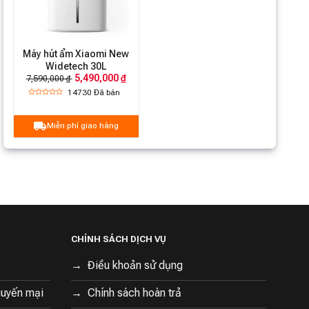
ống nước bơm 5m
Máy hút ẩm Xiaomi New
Widetech 30L
5,490,000 ₫
7,590,000 ₫
14730
Đã bán
Miễn phí giao hàng
CHÍNH SÁCH DỊCH VỤ
Điều khoản sử dụng
huyến mại
Chính sách hoàn trả