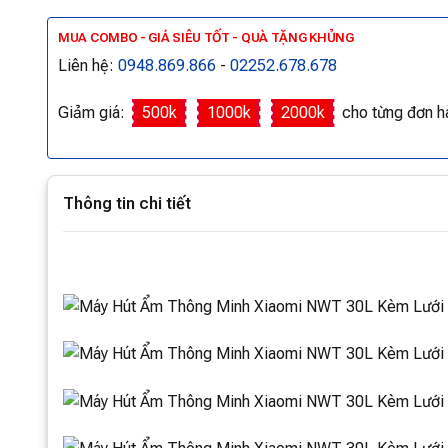
MUA COMBO - GIÁ SIÊU TỐT - QUÀ TẶNG KHỦNG
Liên hệ:
0948.869.866
-
02252.678.678
Giảm giá:
500k
1000k
2000k
cho từng đơn h
Thông tin chi tiết