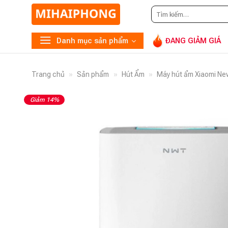
Tìm
G
kiếm:
Danh mục sản phẩm
ĐANG GIẢM GIÁ
Trang chủ
»
Sản phẩm
»
Hút Ẩm
»
Máy hút ẩm Xiaomi N
Giảm 14%