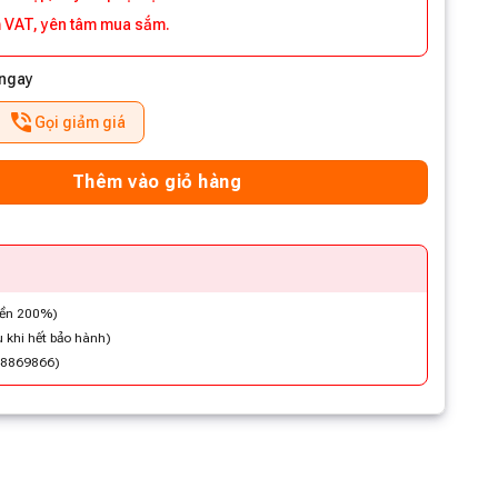
 VAT, yên tâm mua sắm.
 ngay
Gọi giảm giá
Thêm vào giỏ hàng
iền 200%)
 khi hết bảo hành)
48869866)