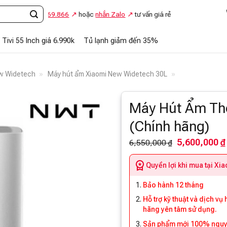
ọi
0948.869.866
hoặc
nhắn Zalo
tư vấn giá rẻ
Tivi 55 Inch giá 6.990k
Tủ lạnh giảm đến 35%
ew Widetech
»
Máy hút ẩm Xiaomi New Widetech 30L
»
Máy Hút Ẩm Th
(Chính hãng)
5,600,000 ₫
6,550,000 ₫
Quyền lợi khi mua tại Xi
Bảo hành 12 tháng
Hỗ trợ kỹ thuật và dịch vụ
hãng yên tâm sử dụng.
Sản phẩm mới 100% nguyên