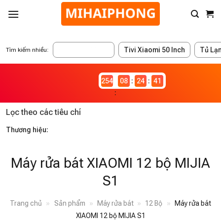
ĐANG GIẢM GIÁ
Tivi Xiaomi 50 Inch
Tủ Lạ
Tìm kiếm nhiều:
2546981
08
24
41
Lọc theo các tiêu chí
Thương hiệu:
Máy rửa bát XIAOMI 12 bộ MIJIA
S1
Trang chủ
»
Sản phẩm
»
Máy rửa bát
»
12 Bộ
»
Máy rửa bát
XIAOMI 12 bộ MIJIA S1