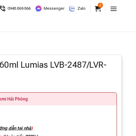
0
0948.869.866
Messenger
Zalo
 360ml Lumias LVB-2487/LVR-
aomi Hải Phòng
ớng dẫn tại nhà
)