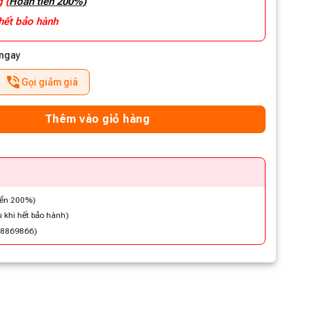
ng
(
Hoàn tiền 200%)
 hết bảo hành
 ngay
Gọi giảm giá
Thêm vào giỏ hàng
iền 200%)
 khi hết bảo hành)
48869866)