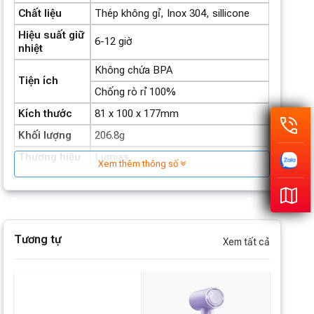
Chất liệu
Thép không gỉ, Inox 304, sillicone
Hiệu suất giữ
6-12 giờ
nhiệt
Không chứa BPA
Tiện ích
Chống rò rỉ 100%
Kích thước
81 x 100 x 177mm
Khối lượng
206.8g
Thương hiệu
Lumias
Xem thêm thông số
Tương tự
Xem tất cả