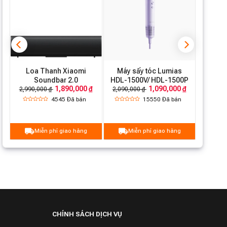
s
Loa Thanh Xiaomi
Máy sấy tóc Lumias
Soundbar 2.0
HDL-1500V/ HDL-1500P
1,890,000 ₫
1,090,000 ₫
2,990,000 ₫
2,090,000 ₫
4545
Đã bán
15550
Đã bán
Miễn phí giao hàng
Miễn phí giao hàng
CHÍNH SÁCH DỊCH VỤ