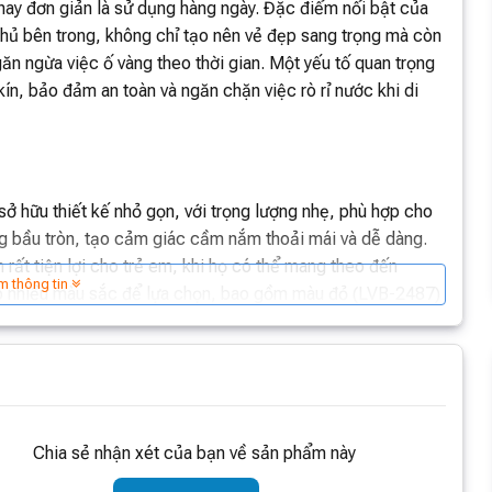
hay đơn giản là sử dụng hàng ngày. Đặc điểm nổi bật của
hủ bên trong, không chỉ tạo nên vẻ đẹp sang trọng mà còn
ăn ngừa việc ố vàng theo thời gian. Một yếu tố quan trọng
ín, bảo đảm an toàn và ngăn chặn việc rò rỉ nước khi di
 hữu thiết kế nhỏ gọn, với trọng lượng nhẹ, phù hợp cho
ng bầu tròn, tạo cảm giác cầm nắm thoải mái và dễ dàng.
rất tiện lợi cho trẻ em, khi họ có thể mang theo đến
m thông tin
có nhiều màu sắc để lựa chọn, bao gồm màu đỏ (LVB-2487)
 nhân hóa của từng khách hàng.
mias 360ml chính là khả năng giữ nhiệt vượt trội. Với thiết
 nhiệt độ của đồ uống trong nhiều giờ liên tiếp. Lớp bọc
Chia sẻ nhận xét của bạn về sản phẩm này
ong tạo ra một không gian chân không hiệu quả, giúp giữ