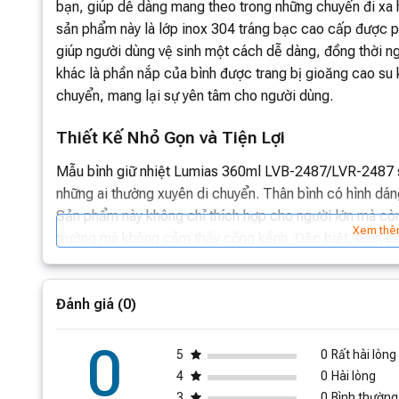
bạn, giúp dễ dàng mang theo trong những chuyến đi xa 
sản phẩm này là lớp inox 304 tráng bạc cao cấp được p
giúp người dùng vệ sinh một cách dễ dàng, đồng thời ng
khác là phần nắp của bình được trang bị gioăng cao su k
chuyển, mang lại sự yên tâm cho người dùng.
Thiết Kế Nhỏ Gọn và Tiện Lợi
Mẫu bình giữ nhiệt Lumias 360ml LVB-2487/LVR-2487 sở
những ai thường xuyên di chuyển. Thân bình có hình dá
Sản phẩm này không chỉ thích hợp cho người lớn mà còn 
Xem thê
trường mà không cảm thấy cồng kềnh. Đặc biệt, bình 
và màu đen (LVR-2487), đáp ứng nhu cầu thẩm mỹ và cá
Công Nghệ Giữ Nhiệt Ưu Việt
Đánh giá (0)
Một trong những điểm nhấn nổi bật của bình giữ nhiệt Lu
0
5
0
Rất hài lòng
kế thành bình dày dặn, sản phẩm này có khả năng duy trì
4
0
Hài lòng
nhôm được đặt giữa lớp chân không và thành bình bên tr
3
0
Bình thường