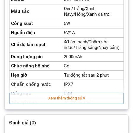
Đen/Trắng/Xanh
Màu sắc
Navy/Hồng/Xanh da trời
Công suất
5W
Nguồn điện
5V/1A
4(Làm sạch/Chăm sóc
Chế độ làm sạch
nướu/Trắng sáng/Nhạy cảm)
Dung lượng pin
2000mAh
Chức năng bộ nhớ
Có
Hẹn giờ
Tự động tắt sau 2 phút
Chuẩn chống nước
IPX7
Cổng sạc
USB
Xem thêm thông số
Tần số rung
40.200 lần/phút
Thời gian sạc
8h
Thời gian sử dụng tiêu
Đánh giá (0)
Lên tới 180 ngày
chuẩn