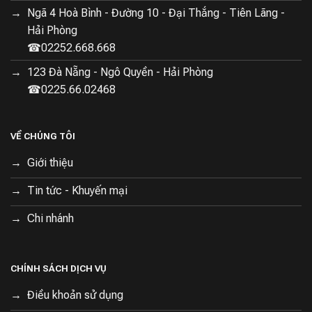
Ngã 4 Hoà Bình - Đường 10 - Đại Thắng - Tiên Lãng -
Hải Phòng
☎02252.668.668
123 Đà Nẵng - Ngô Quyền - Hải Phòng
☎0225.66.02468
Thiết kế chống nước IPX7 an toàn
VỀ CHÚNG TÔI
Với thiết kế chống nước đạt tiêu chuẩn IPX7, bàn chải
Giới thiệu
điện Lumias SET-900 Pro cho phép người dùng yên tâm
Tin tức - Khuyến mại
khi sử dụng trong môi trường ẩm ướt, chẳng hạn như
trong phòng tắm. Điều này không chỉ tăng tính an toàn
Chi nhánh
mà còn bảo vệ thiết bị khỏi hư hỏng do nước, giúp nó
hoạt động bền bỉ theo thời gian.
CHÍNH SÁCH DỊCH VỤ
Điều khoản sử dụng