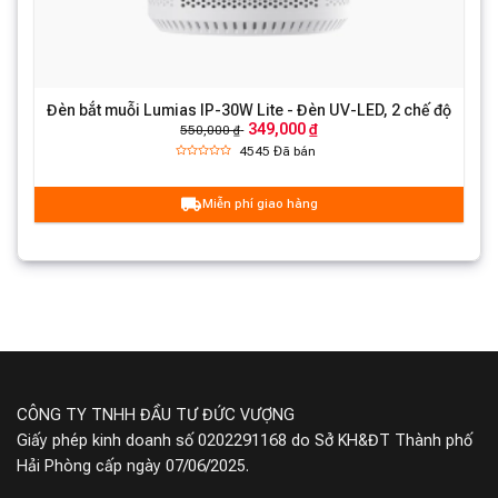
ộ
Đèn bắt muỗi Lumias IP-30W Lite - Đèn UV-LED, 2 chế độ
349,000 ₫
550,000 ₫
4545
Đã bán
Tần số rung cao mang lại hiệu quả làm
Miễn phí giao hàng
sạch
Bàn chải điện Lumias SET-900 Pro hoạt động với tần
số rung lớn, tạo ra những chuyển động cực nhanh và
hiệu quả, giúp loại bỏ mảng bám và vi khuẩn bám trên
bề mặt răng và nướu. Tác động rung mạnh mẽ này giúp
làm sạch sâu mà không cần phải tác động quá mạnh
vào răng, giữ cho sức khỏe răng miệng của người dùng
CÔNG TY TNHH ĐẦU TƯ ĐỨC VƯỢNG
luôn được đảm bảo.
Giấy phép kinh doanh số 0202291168 do Sở KH&ĐT Thành phố
Hải Phòng cấp ngày 07/06/2025.