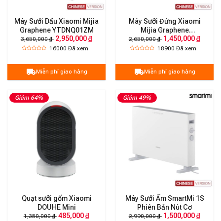
Máy Sưởi Dầu Xiaomi Mijia
Máy Sưởi Đứng Xiaomi
Graphene YTDNQ01ZM
Mijia Graphene
2,950,000 ₫
1,450,000 ₫
LSNFJ04ZM
3,650,000 ₫
2,650,000 ₫
16000
Đã xem
18900
Đã xem
Miễn phí giao hàng
Miễn phí giao hàng
Giảm 64%
Giảm 49%
Quạt sưởi gốm Xiaomi
Máy Sưởi Ấm SmartMi 1S
DOUHE Mini
Phiên Bản Nút Cơ
485,000 ₫
1,500,000 ₫
1,350,000 ₫
2,990,000 ₫