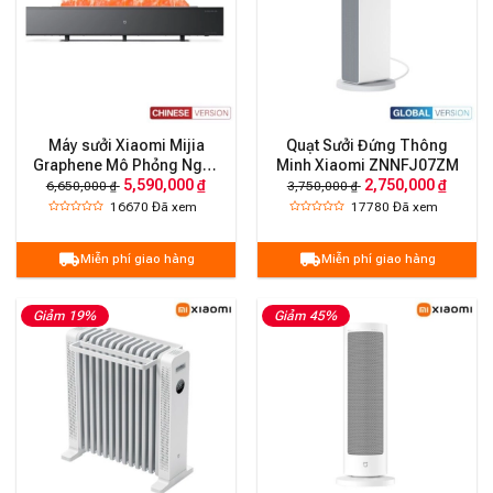
Máy sưởi Xiaomi Mijia
Quạt Sưởi Đứng Thông
Graphene Mô Phỏng Ngọn
Minh Xiaomi ZNNFJ07ZM
5,590,000 ₫
2,750,000 ₫
Lửa
6,650,000 ₫
3,750,000 ₫
16670
Đã xem
17780
Đã xem
Miễn phí giao hàng
Miễn phí giao hàng
Giảm 19%
Giảm 45%