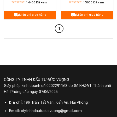
14400
Đã xem
15000
Đã xem
Miễn phí giao hàng
Miễn phí giao hàng
1
CÔNG TY TNHH ĐẦU TƯ ĐỨC VƯỢNG
Giấy phép kinh doanh số 0202291168 do Sở KH&ĐT Thành phố
Hải Phòng cấp ngày 07/06/2025.
Địa chỉ:
199 Trần Tất Văn, Kiến An, Hải Phòng.
Email:
ctytnhhdautuducvuong@gmail.com