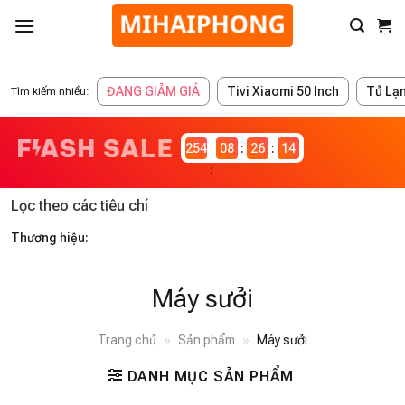
ĐANG GIẢM GIÁ
Tivi Xiaomi 50 Inch
Tủ Lạ
Tìm kiếm nhiều:
2546982
08
26
14
Lọc theo các tiêu chí
Thương hiệu:
Máy sưởi
Trang chủ
»
Sản phẩm
»
Máy sưởi
DANH MỤC SẢN PHẨM