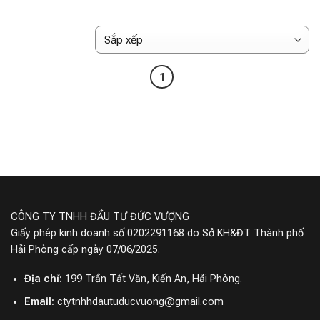
1
CÔNG TY TNHH ĐẦU TƯ ĐỨC VƯỢNG
Giấy phép kinh doanh số 0202291168 do Sở KH&ĐT Thành phố
Hải Phòng cấp ngày 07/06/2025.
Địa chỉ:
199 Trần Tất Văn, Kiến An, Hải Phòng.
Email:
ctytnhhdautuducvuong@gmail.com