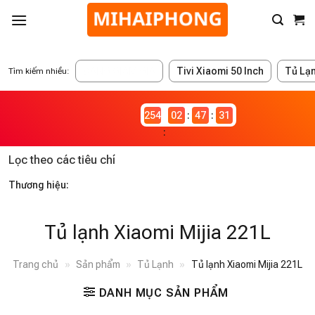
ĐANG GIẢM GIÁ
Tivi Xiaomi 50 Inch
Tủ Lạ
Tìm kiếm nhiều:
2546982
02
47
31
Lọc theo các tiêu chí
Thương hiệu:
Tủ lạnh Xiaomi Mijia 221L
Trang chủ
»
Sản phẩm
»
Tủ Lạnh
»
Tủ lạnh Xiaomi Mijia 221L
DANH MỤC SẢN PHẨM