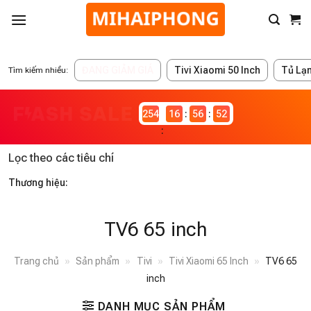
ĐANG GIẢM GIÁ
Tivi Xiaomi 50 Inch
Tủ Lạ
Tìm kiếm nhiều:
2546980
16
56
52
Lọc theo các tiêu chí
Thương hiệu:
TV6 65 inch
Trang chủ
»
Sản phẩm
»
Tivi
»
Tivi Xiaomi 65 Inch
»
TV6 65
inch
DANH MỤC SẢN PHẨM