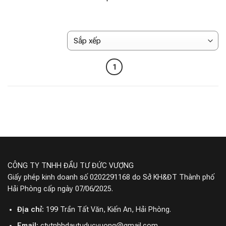
1
CÔNG TY TNHH ĐẦU TƯ ĐỨC VƯỢNG
Giấy phép kinh doanh số 0202291168 do Sở KH&ĐT Thành phố
Hải Phòng cấp ngày 07/06/2025.
Địa chỉ:
199 Trần Tất Văn, Kiến An, Hải Phòng.
Email:
ctytnhhdautuducvuong@gmail.com