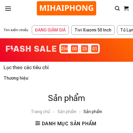
ĐANG GIẢM GIÁ
Tivi Xiaomi 50 Inch
Tủ Lạ
Tìm kiếm nhiều:
2546981
00
25
00
Lọc theo các tiêu chí
Thương hiệu:
Sản phẩm
Trang chủ
»
Sản phẩm
»
Sản phẩm
DANH MỤC SẢN PHẨM