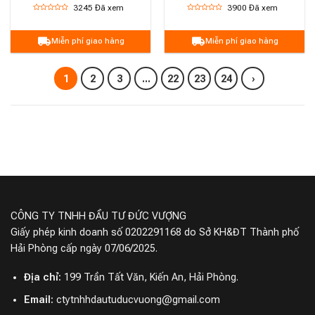
3245
Đã xem
3900
Đã xem
Miễn phí giao hàng
Miễn phí giao hàng
1
2
3
...
22
23
24
›
CÔNG TY TNHH ĐẦU TƯ ĐỨC VƯỢNG
Giấy phép kinh doanh số 0202291168 do Sở KH&ĐT Thành phố
Hải Phòng cấp ngày 07/06/2025.
Địa chỉ:
199 Trần Tất Văn, Kiến An, Hải Phòng.
Email:
ctytnhhdautuducvuong@gmail.com