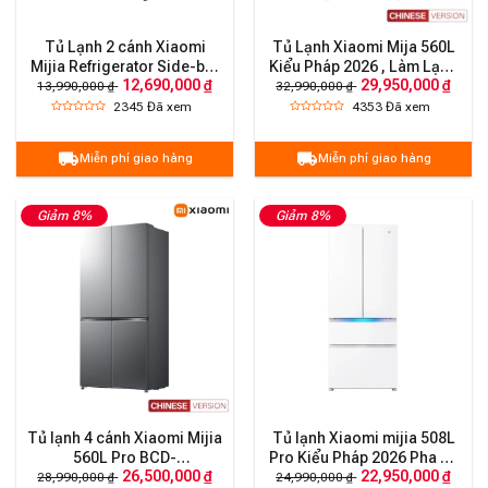
Tủ Lạnh 2 cánh Xiaomi
Tủ Lạnh Xiaomi Mija 560L
Mijia Refrigerator Side-by-
Kiểu Pháp 2026 , Làm Lạnh
12,690,000 ₫
29,950,000 ₫
Side 635L – Bản quốc tế
Kép , Làm Đá Tự Động
13,990,000 ₫
32,990,000 ₫
2345
Đã xem
4353
Đã xem
Miễn phí giao hàng
Miễn phí giao hàng
Giảm 8%
Giảm 8%
Tủ lạnh 4 cánh Xiaomi Mijia
Tủ lạnh Xiaomi mijia 508L
560L Pro BCD-
Pro Kiểu Pháp 2026 Pha Lê
26,500,000 ₫
22,950,000 ₫
560WSSGPDIN – Mặt kính
Có Đá Rơi i.on 4.0
28,990,000 ₫
24,990,000 ₫