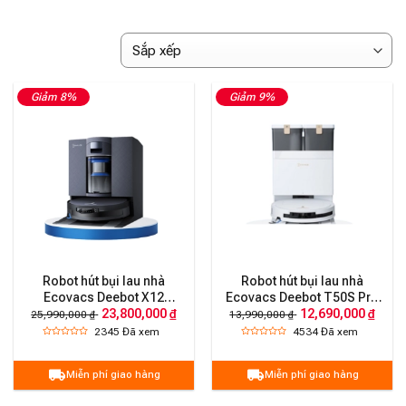
Giảm 8%
Giảm 9%
Robot hút bụi lau nhà
Robot hút bụi lau nhà
Ecovacs Deebot X12
Ecovacs Deebot T50S Pro
23,800,000 ₫
12,690,000 ₫
OmniCyclone – Bản Quốc
Omni – Bản Quốc Tế
25,990,000 ₫
13,990,000 ₫
Tế
2345
Đã xem
4534
Đã xem
Miễn phí giao hàng
Miễn phí giao hàng