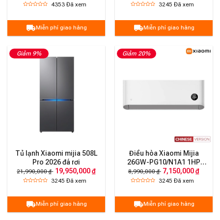
pha lê, Làm đá tự động,
4353
Đã xem
3245
Đã xem
công nghệ Micro-Ice Fresh
Miễn phí giao hàng
Miễn phí giao hàng
Giảm 9%
Giảm 20%
Tủ lạnh Xiaomi mijia 508L
Điều hòa Xiaomi Mijia
Pro 2026 đá rơi
26GW-PG10/N1A1 1HP
19,950,000 ₫
7,150,000 ₫
2026 2 chiều
21,990,000 ₫
8,990,000 ₫
3245
Đã xem
3245
Đã xem
Miễn phí giao hàng
Miễn phí giao hàng