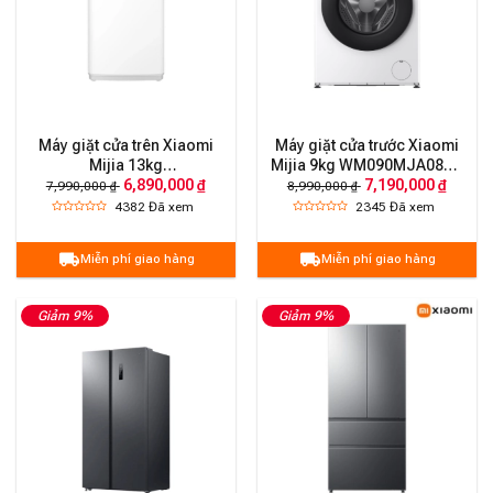
Máy giặt cửa trên Xiaomi
Máy giặt cửa trước Xiaomi
Mijia 13kg
Mijia 9kg WM090MJA08VN
6,890,000 ₫
7,190,000 ₫
TW130MJA08VN – Bản
2026 – Bản Quốc Tế
7,990,000 ₫
8,990,000 ₫
Quốc Tế
4382
Đã xem
2345
Đã xem
Miễn phí giao hàng
Miễn phí giao hàng
Giảm 9%
Giảm 9%