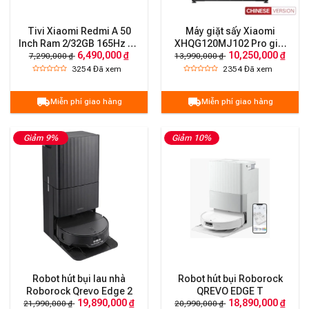
Tivi Xiaomi Redmi A 50
Máy giặt sấy Xiaomi
Inch Ram 2/32GB 165Hz 4K
XHQG120MJ102 Pro giặt
6,490,000 ₫
10,250,000 ₫
phiên bản nội địa
12kg sấy 9kg Công Nghệ
7,290,000 ₫
13,990,000 ₫
Oxygen
3254
Đã xem
2354
Đã xem
Miễn phí giao hàng
Miễn phí giao hàng
Giảm 9%
Giảm 10%
Robot hút bụi lau nhà
Robot hút bụi Roborock
Roborock Qrevo Edge 2
QREVO EDGE T
19,890,000 ₫
18,890,000 ₫
21,990,000 ₫
20,990,000 ₫