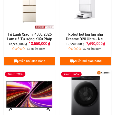
Tủ Lạnh Xiaomi 400L 2026
Robot hút bụi lau nhà
Làm Đá Tự Động Kiểu Pháp
Dreame D20 Ultra – New
13,550,000 ₫
7,690,000 ₫
2025
15,990,000 ₫
10,990,000 ₫
3245
Đã xem
3245
Đã xem
Miễn phí giao hàng
Miễn phí giao hàng
Giảm 10%
Giảm 26%