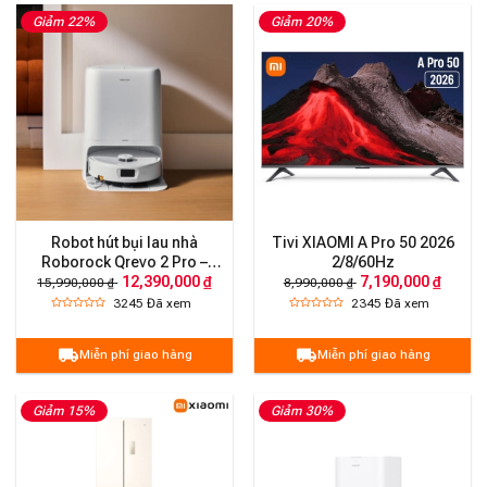
Giảm 22%
Giảm 20%
Robot hút bụi lau nhà
Tivi XIAOMI A Pro 50 2026
Roborock Qrevo 2 Pro –
2/8/60Hz
12,390,000 ₫
7,190,000 ₫
Bản Quốc Tế
15,990,000 ₫
8,990,000 ₫
3245
Đã xem
2345
Đã xem
Miễn phí giao hàng
Miễn phí giao hàng
Giảm 15%
Giảm 30%