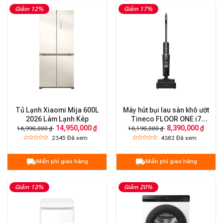
Giảm 12%
Giảm 17%
Tủ Lạnh Xiaomi Mija 600L
Máy hút bụi lau sàn khô ướt
2026 Làm Lạnh Kép
Tineco FLOOR ONE i7
14,950,000 ₫
8,390,000 ₫
Steam ( hơi nước nóng )
16,990,000 ₫
10,190,000 ₫
2345
Đã xem
4382
Đã xem
Miễn phí giao hàng
Miễn phí giao hàng
Giảm 13%
Giảm 20%