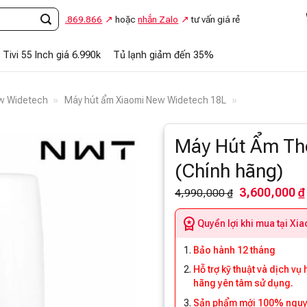
Gọi
0948.869.866
hoặc
nhắn Zalo
tư vấn giá rẻ
Tivi 55 Inch giá 6.990k
Tủ lạnh giảm đến 35%
ew Widetech
»
Máy hút ẩm Xiaomi New Widetech 18L
»
Máy Hút Ẩm Th
(Chính hãng)
3,600,000 ₫
4,990,000 ₫
Quyền lợi khi mua tại Xi
Bảo hành 12 tháng
Hỗ trợ kỹ thuật và dịch vụ
hãng yên tâm sử dụng.
Sản phẩm mới 100% nguyên