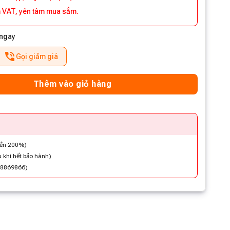
 VAT, yên tâm mua sắm.
 ngay
Gọi giảm giá
Thêm vào giỏ hàng
iền 200%)
 khi hết bảo hành)
48869866)