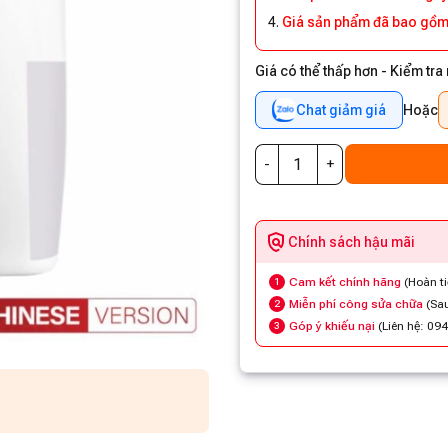
Giá sản phẩm đã bao gồm
Giá có thể thấp hơn - Kiểm tra
Chat giảm giá
Hoặc
Chính sách hậu mãi
Cam kết chính hãng
(Hoàn t
1
Miễn phí công sửa chữa
(Sau
2
Góp ý khiếu nại
(Liên hệ: 09
3