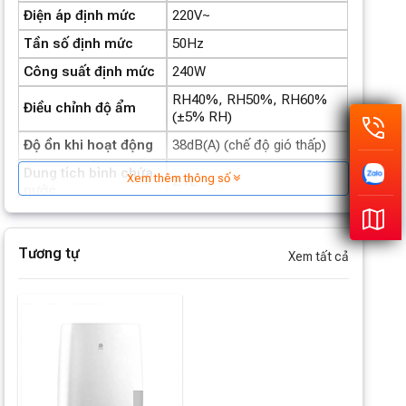
Điện áp định mức
220V~
Tần số định mức
50Hz
Công suất định mức
240W
RH40%, RH50%, RH60%
Điều chỉnh độ ẩm
(±5% RH)
Độ ồn khi hoạt động
38dB(A) (chế độ gió thấp)
Dung tích bình chứa
Xem thêm thông số
2.7L
nước
Tối đa 24 giờ (qua ứng dụng
Thời gian hẹn giờ
APP)
Tương tự
Xem tất cả
Diện tích áp dụng
5 – 40 m²
Kích thước sản
334 (Sâu) × 220 (Rộng) ×
phẩm (mm)
470 (Cao)
Trọng lượng tịnh
10.1kg
Trọng lượng tổng
11.3kg
Phụ kiện đi kèm
Ống thoát nước dài 1m