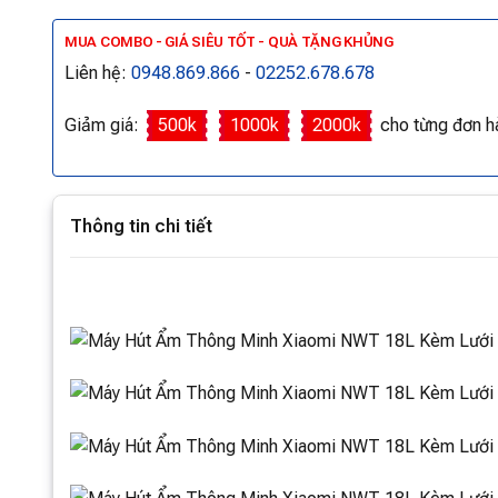
MUA COMBO - GIÁ SIÊU TỐT - QUÀ TẶNG KHỦNG
Liên hệ:
0948.869.866
-
02252.678.678
Giảm giá:
500k
1000k
2000k
cho từng đơn h
Thông tin chi tiết