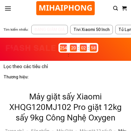
ĐANG GIẢM GIÁ
Tivi Xiaomi 50 Inch
Tủ Lạ
Tìm kiếm nhiều:
2546982
20
02
58
Lọc theo các tiêu chí
Thương hiệu:
Máy giặt sấy Xiaomi
XHQG120MJ102 Pro giặt 12kg
sấy 9kg Công Nghệ Oxygen