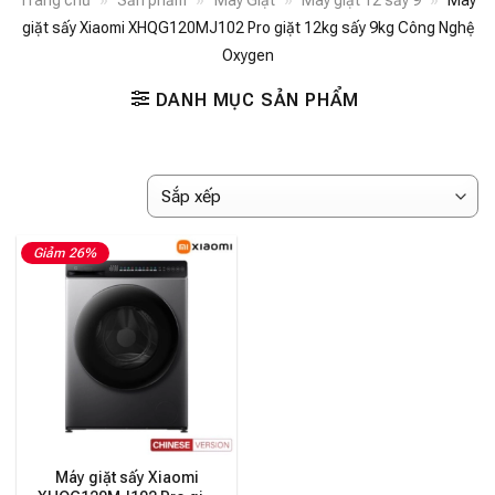
Trang chủ
»
Sản phẩm
»
Máy Giặt
»
Máy giặt 12 sấy 9
»
Máy
giặt sấy Xiaomi XHQG120MJ102 Pro giặt 12kg sấy 9kg Công Nghệ
Oxygen
DANH MỤC SẢN PHẨM
Giảm 26%
Máy giặt sấy Xiaomi