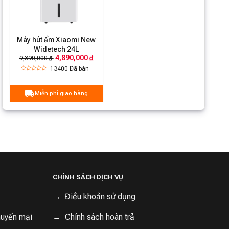
Trọng lượng tịnh
15.7kg
Trọng lượng tổng
14.1kg
Ống thoát nước, sách hướng
Phụ kiện đi kèm
Máy hút ẩm Xiaomi New
dẫn
Widetech 24L
4,890,000 ₫
9,390,000 ₫
Quà tặng kèm
Lưới lọc tổng hợp x1, túi chống
theo
bụi x1
13400
Đã bán
Miễn phí giao hàng
CHÍNH SÁCH DỊCH VỤ
Điều khoản sử dụng
huyến mại
Chính sách hoàn trả