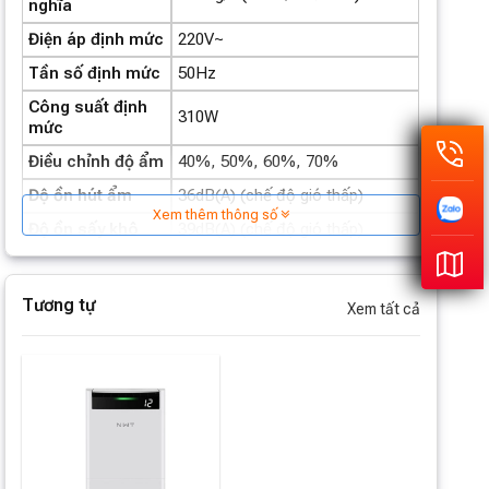
nghĩa
Điện áp định mức
220V~
Tần số định mức
50Hz
Công suất định
310W
mức
Điều chỉnh độ ẩm
40%, 50%, 60%, 70%
Độ ồn hút ẩm
36dB(A) (chế độ gió thấp)
Xem thêm thông số
Độ ồn sấy khô
39dB(A) (chế độ gió thấp)
Dung tích bình
5L
chứa nước
Tương tự
Xem tất cả
Thời gian hẹn giờ
Tối đa 12 giờ
Diện tích áp dụng
5 – 40 m²
Kích thước sản
326 (Rộng) × 259 (Sâu) × 612
phẩm (mm)
(Cao)
Kích thước đóng
362 (Rộng) × 297 (Sâu) × 657
gói (mm)
(Cao)