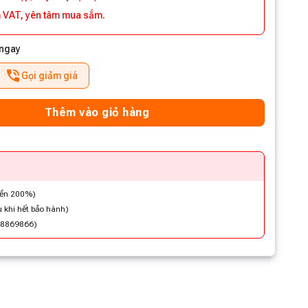
 VAT, yên tâm mua sắm.
 ngay
Gọi giảm giá
Thêm vào giỏ hàng
iền 200%)
 khi hết bảo hành)
48869866)