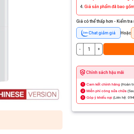
Giá sản phẩm đã bao gồm
Giá có thể thấp hơn - Kiểm tra
Chat giảm giá
Hoặc
Chính sách hậu mãi
Cam kết chính hãng
(Hoàn t
1
Miễn phí công sửa chữa
(Sau
2
Góp ý khiếu nại
(Liên hệ: 09
3