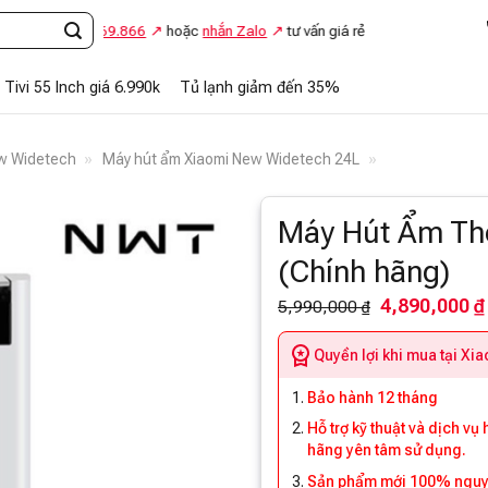
ọi
0948.869.866
hoặc
nhắn Zalo
tư vấn giá rẻ
Tivi 55 Inch giá 6.990k
Tủ lạnh giảm đến 35%
ew Widetech
»
Máy hút ẩm Xiaomi New Widetech 24L
»
Máy Hút Ẩm Th
(Chính hãng)
4,890,000 ₫
5,990,000 ₫
Quyền lợi khi mua tại Xi
Bảo hành 12 tháng
Hỗ trợ kỹ thuật và dịch vụ
hãng yên tâm sử dụng.
Sản phẩm mới 100% nguyên