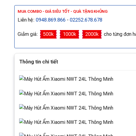
MUA COMBO - GIÁ SIÊU TỐT - QUÀ TẶNG KHỦNG
Liên hệ:
0948.869.866
-
02252.678.678
Giảm giá:
500k
1000k
2000k
cho từng đơn h
Thông tin chi tiết