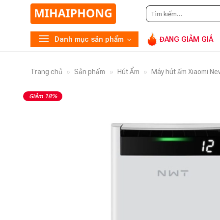
Tìm
G
kiếm:
Danh mục sản phẩm
ĐANG GIẢM GIÁ
Trang chủ
»
Sản phẩm
»
Hút Ẩm
»
Máy hút ẩm Xiaomi N
Giảm 18%