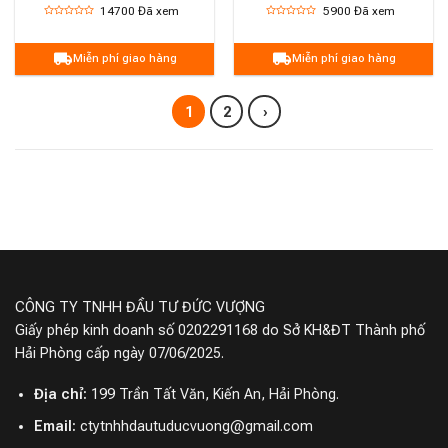
14700
Đã xem
5900
Đã xem
Miễn phí giao hàng
Miễn phí giao hàng
1
2
›
CÔNG TY TNHH ĐẦU TƯ ĐỨC VƯỢNG
Giấy phép kinh doanh số 0202291168 do Sở KH&ĐT Thành phố
Hải Phòng cấp ngày 07/06/2025.
Địa chỉ:
199 Trần Tất Văn, Kiến An, Hải Phòng.
Email:
ctytnhhdautuducvuong@gmail.com