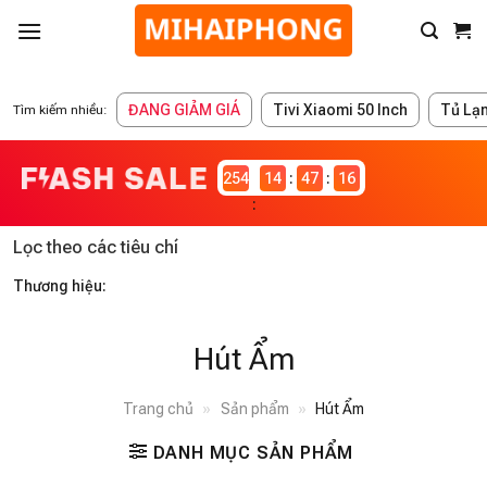
ĐANG GIẢM GIÁ
Tivi Xiaomi 50 Inch
Tủ Lạ
Tìm kiếm nhiều:
2546979
14
47
15
Lọc theo các tiêu chí
Thương hiệu:
Hút Ẩm
Trang chủ
»
Sản phẩm
»
Hút Ẩm
DANH MỤC SẢN PHẨM