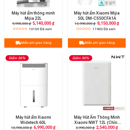
Máy hút ẩm thông minh
Máy hút ẩm Xiaomi Mijia
Mijia 22L
50L DM-CS50CFA1A
5,140,000 ₫
8,150,000 ₫
9,990,000 ₫
13,990,000 ₫
10100
Đã xem
17400
Đã xem
Miễn phí giao hàng
Miễn phí giao hàng
Giảm 36%
Giảm 36%
Máy hút ẩm Xiaomi
Máy Hút Ẩm Thông Minh
Widetech 60L
Xiaomi NWT 12L (Chính
6,990,000 ₫
2,540,000 ₫
Hãng)
10,990,000 ₫
3,990,000 ₫