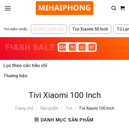
ĐANG GIẢM GIÁ
Tivi Xiaomi 50 Inch
Tủ Lạ
Tìm kiếm nhiều:
2546982
10
32
07
Lọc theo các tiêu chí
Thương hiệu:
Tivi Xiaomi 100 Inch
Trang chủ
»
Sản phẩm
»
Tivi
»
Tivi Xiaomi 100 Inch
DANH MỤC SẢN PHẨM