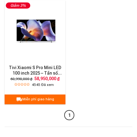
Giảm 3%
Tivi Xiaomi S Pro Mini LED
100 inch 2025 – Tần số
58,950,000 ₫
240Hz/4G+64G
60,990,000 ₫
4545
Đã xem
Miễn phí giao hàng
1