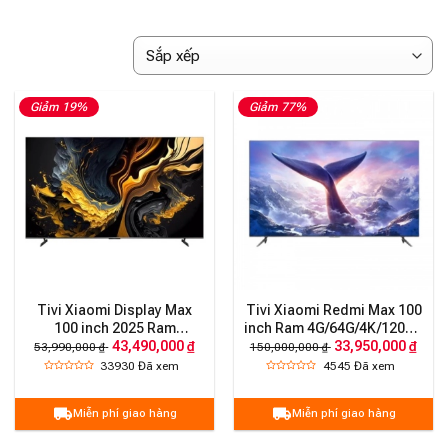
Giảm 19%
Giảm 77%
Tivi Xiaomi Display Max
Tivi Xiaomi Redmi Max 100
100 inch 2025 Ram
inch Ram 4G/64G/4K/120Hz
43,490,000 ₫
33,950,000 ₫
3G/32G/4K/144Hz
– Chính hãng
53,990,000 ₫
150,000,000 ₫
33930
Đã xem
4545
Đã xem
Miễn phí giao hàng
Miễn phí giao hàng