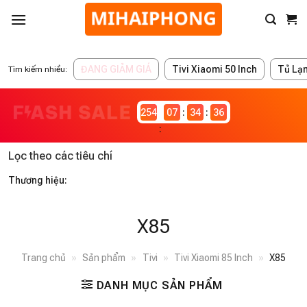
ĐANG GIẢM GIÁ
Tivi Xiaomi 50 Inch
Tủ Lạ
Tìm kiếm nhiều:
2546981
07
34
36
Lọc theo các tiêu chí
Thương hiệu:
X85
Trang chủ
»
Sản phẩm
»
Tivi
»
Tivi Xiaomi 85 Inch
»
X85
DANH MỤC SẢN PHẨM