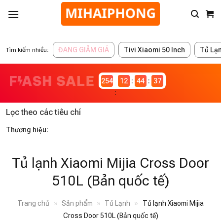
ĐANG GIẢM GIÁ
Tivi Xiaomi 50 Inch
Tủ Lạ
Tìm kiếm nhiều:
2546981
12
44
37
Lọc theo các tiêu chí
Thương hiệu:
Tủ lạnh Xiaomi Mijia Cross Door
510L (Bản quốc tế)
Trang chủ
»
Sản phẩm
»
Tủ Lạnh
»
Tủ lạnh Xiaomi Mijia
Cross Door 510L (Bản quốc tế)