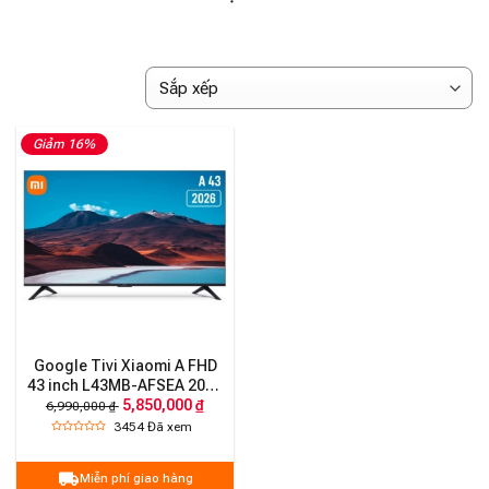
Giảm 16%
Google Tivi Xiaomi A FHD
43 inch L43MB-AFSEA 2026
5,850,000 ₫
(Bản Quốc tế)
6,990,000 ₫
3454
Đã xem
Miễn phí giao hàng