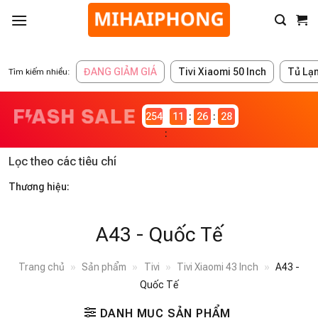
ĐANG GIẢM GIÁ
Tivi Xiaomi 50 Inch
Tủ Lạ
Tìm kiếm nhiều:
2546980
11
26
27
Lọc theo các tiêu chí
Thương hiệu:
A43 - Quốc Tế
Trang chủ
»
Sản phẩm
»
Tivi
»
Tivi Xiaomi 43 Inch
»
A43 -
Quốc Tế
DANH MỤC SẢN PHẨM