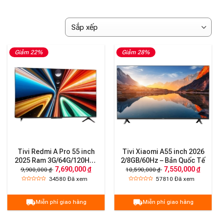
Giảm 22%
Giảm 28%
Tivi Redmi A Pro 55 inch
Tivi Xiaomi A55 inch 2026
2025 Ram 3G/64G/120HZ–
2/8GB/60Hz – Bản Quốc Tế
7,690,000 ₫
7,550,000 ₫
Tiết kiệm điện
9,900,000 ₫
10,590,000 ₫
34580
Đã xem
57810
Đã xem
Miễn phí giao hàng
Miễn phí giao hàng