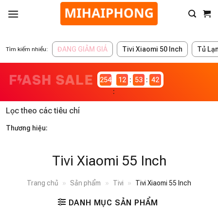
ĐANG GIẢM GIÁ
Tivi Xiaomi 50 Inch
Tủ Lạ
Tìm kiếm nhiều:
2546982
12
53
42
Lọc theo các tiêu chí
Thương hiệu:
Tivi Xiaomi 55 Inch
Trang chủ
»
Sản phẩm
»
Tivi
»
Tivi Xiaomi 55 Inch
DANH MỤC SẢN PHẨM