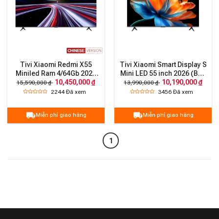
Tivi Xiaomi Redmi X55
Tivi Xiaomi Smart Display S
Miniled Ram 4/64Gb 2026
Mini LED 55 inch 2026 (Bản
10,450,000 ₫
10,190,000 ₫
độ sáng 1200nits 288Hz
Quốc tế)
15,590,000 ₫
13,990,000 ₫
2244
Đã xem
3456
Đã xem
Miễn phí giao hàng
Miễn phí giao hàng
1