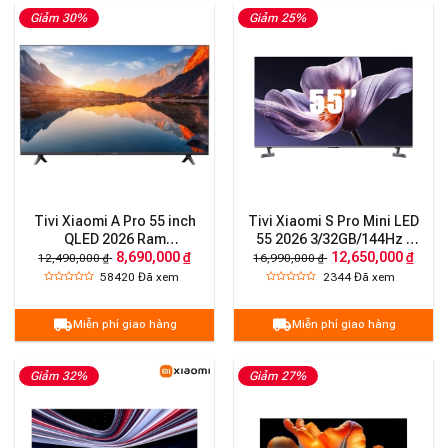
Giảm 30%
Giảm 25%
Tivi Xiaomi A Pro 55 inch
Tivi Xiaomi S Pro Mini LED
QLED 2026 Ram
55 2026 3/32GB/144Hz -
8,690,000 ₫
12,650,000 ₫
2G/8G/60Hz – Bản Quốc Tế
Bản chính hãng
12,490,000 ₫
16,990,000 ₫
58420
Đã xem
2344
Đã xem
Miễn phí giao hàng
Miễn phí giao hàng
Giảm 32%
Giảm 27%