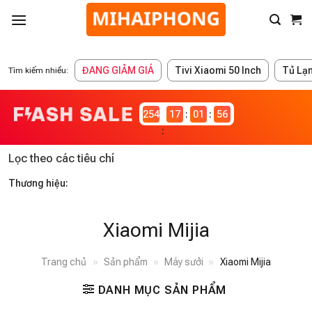
ĐANG GIẢM GIÁ
Tivi Xiaomi 50 Inch
Tủ Lạ
Tìm kiếm nhiều:
2546981
17
01
56
Lọc theo các tiêu chí
Thương hiệu:
Xiaomi Mijia
Trang chủ
»
Sản phẩm
»
Máy sưởi
»
Xiaomi Mijia
DANH MỤC SẢN PHẨM