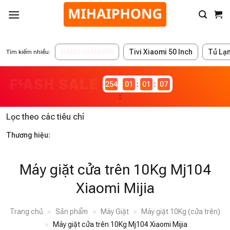
ĐANG GIẢM GIÁ
Tivi Xiaomi 50 Inch
Tủ Lạ
Tìm kiếm nhiều:
2546983
01
01
06
Lọc theo các tiêu chí
Thương hiệu:
Máy giặt cửa trên 10Kg Mj104
Xiaomi Mijia
Trang chủ
»
Sản phẩm
»
Máy Giặt
»
Máy giặt 10Kg (cửa trên)
»
Máy giặt cửa trên 10Kg Mj104 Xiaomi Mijia