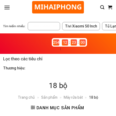
ĐANG GIẢM GIÁ
Tivi Xiaomi 50 Inch
Tủ Lạ
Tìm kiếm nhiều:
2546982
12
23
00
Lọc theo các tiêu chí
Thương hiệu:
18 bộ
Trang chủ
»
Sản phẩm
»
Máy rửa bát
»
18 bộ
DANH MỤC SẢN PHẨM