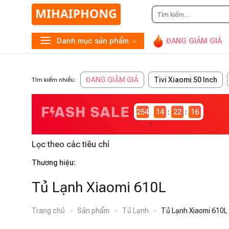
Tìm
kiếm:
Danh mục sản phẩm
ĐANG GIẢM GIÁ
ĐANG GIẢM GIÁ
Tivi Xiaomi 50 Inch
Tìm kiếm nhiều:
2546981
14
22
15
Lọc theo các tiêu chí
Thương hiệu:
Tủ Lạnh Xiaomi 610L
Trang chủ
»
Sản phẩm
»
Tủ Lạnh
»
Tủ Lạnh Xiaomi 610L