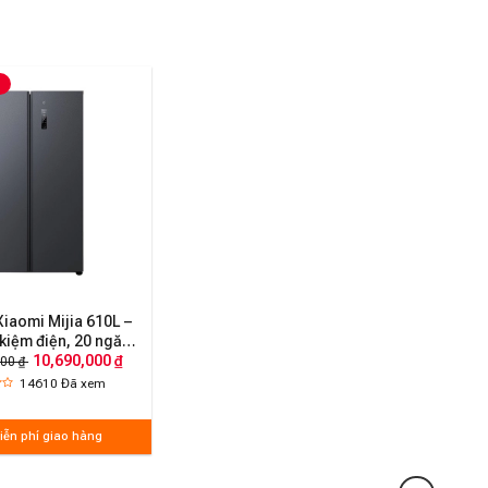
Xiaomi Mijia 610L –
t kiệm điện, 20 ngăn
háng khuẩn 99,99%,
10,690,000 ₫
00 ₫
độ ồn thấp
14610
Đã xem
iễn phí giao hàng