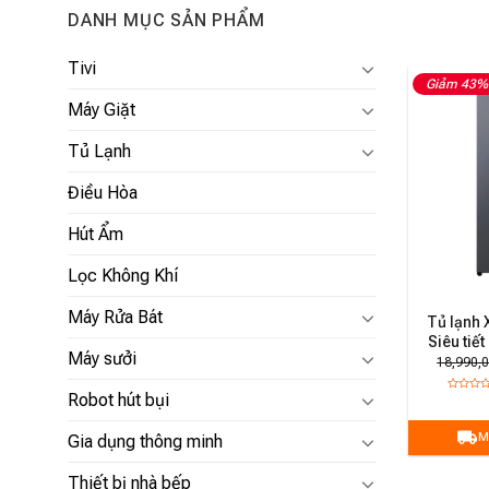
DANH MỤC SẢN PHẨM
Tivi
Giảm 43%
Máy Giặt
Tủ Lạnh
Điều Hòa
Hút Ẩm
Lọc Không Khí
Máy Rửa Bát
Tủ lạnh 
Siêu tiế
Máy sưởi
chứa, k
18,990,0
Robot hút bụi
M
Gia dụng thông minh
Thiết bị nhà bếp