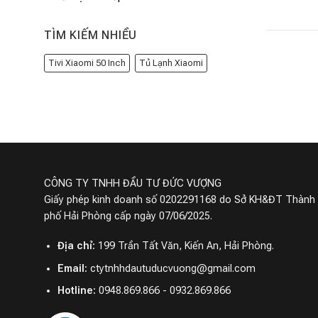
TÌM KIẾM NHIỀU
Tivi Xiaomi 50 Inch
Tủ Lạnh Xiaomi
CÔNG TY TNHH ĐẦU TƯ ĐỨC VƯỢNG
Giấy phép kinh doanh số 0202291168 do Sở KH&ĐT Thành
phố Hải Phòng cấp ngày 07/06/2025.
Địa chỉ:
199 Trần Tất Văn, Kiến An, Hải Phòng.
Email:
ctytnhhdautuducvuong@gmail.com
Hotline:
0948.869.866 - 0932.869.866