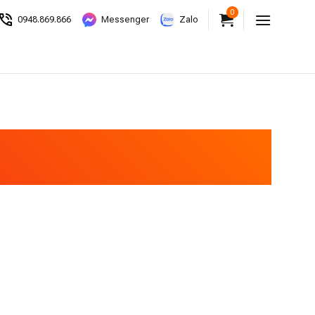
0
0948.869.866
Messenger
Zalo