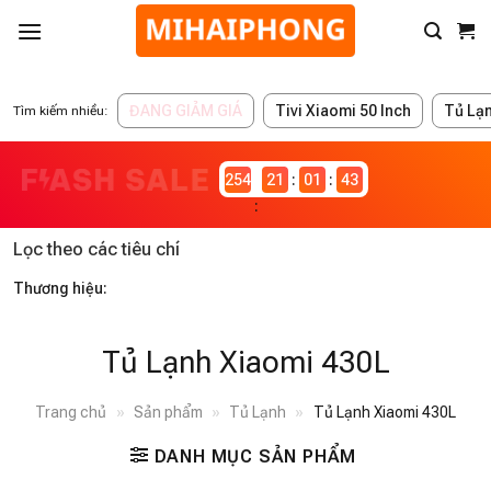
ĐANG GIẢM GIÁ
Tivi Xiaomi 50 Inch
Tủ Lạ
Tìm kiếm nhiều:
2546981
21
01
43
Lọc theo các tiêu chí
Thương hiệu:
Tủ Lạnh Xiaomi 430L
Trang chủ
»
Sản phẩm
»
Tủ Lạnh
»
Tủ Lạnh Xiaomi 430L
DANH MỤC SẢN PHẨM