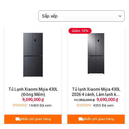
Giảm 18%
Tủ Lạnh Xiaomi Mijia 430L
Tủ lạnh Xiaomi Mijia 430L
(Đông Mềm)
2026 4 cánh, Làm lạnh kép
9,690,000 ₫
9,690,000 ₫
có ngăn đông mềm, siêu
11,950,000 ₫
mỏng
16400
Đã xem
4355
Đã xem
Miễn phí giao hàng
Miễn phí giao hàng