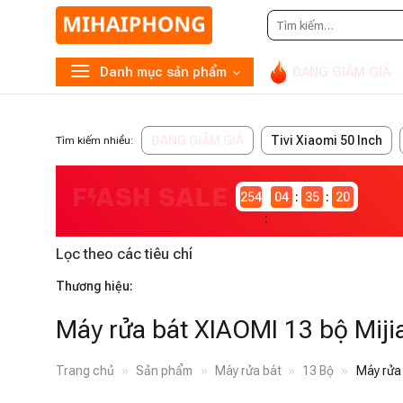
Tìm
kiếm:
Danh mục sản phẩm
ĐANG GIẢM GIÁ
ĐANG GIẢM GIÁ
Tivi Xiaomi 50 Inch
Tìm kiếm nhiều:
2546982
04
35
20
Lọc theo các tiêu chí
Thương hiệu:
Máy rửa bát XIAOMI 13 bộ Miji
Trang chủ
»
Sản phẩm
»
Máy rửa bát
»
13 Bộ
»
Máy rửa 