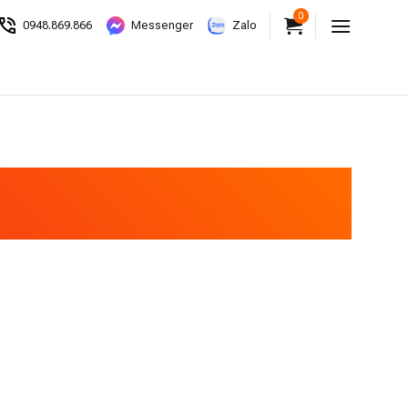
0
0948.869.866
Messenger
Zalo