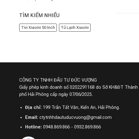
TÌM KIẾM NHIỀU
Tivi Xiaomi 50 Inch
Tủ Lạnh Xiaomi
CÔNG TY TNHH ĐẦU TƯ ĐỨC VƯỢNG
Giấy phép kinh doanh số 0202291168 do Sở KH&ĐT Thành
phố Hải Phòng cấp ngày 07/06/2025.
Địa chỉ:
199 Trần Tất Văn, Kiến An, Hải Phòng.
Email:
ctytnhhdautuducvuong@gmail.com
Hotline:
0948.869.866 - 0932.869.866