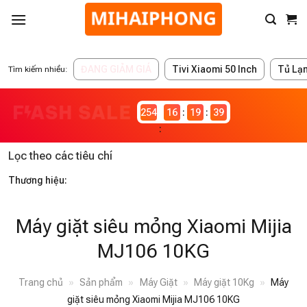
ĐANG GIẢM GIÁ
Tivi Xiaomi 50 Inch
Tủ Lạ
Tìm kiếm nhiều:
2546983
16
19
39
Lọc theo các tiêu chí
Thương hiệu:
Máy giặt siêu mỏng Xiaomi Mijia
MJ106 10KG
Trang chủ
»
Sản phẩm
»
Máy Giặt
»
Máy giặt 10Kg
»
Máy
giặt siêu mỏng Xiaomi Mijia MJ106 10KG