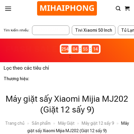
ĐANG GIẢM GIÁ
Tivi Xiaomi 50 Inch
Tủ Lạ
Tìm kiếm nhiều:
2546983
04
55
14
Lọc theo các tiêu chí
Thương hiệu:
Máy giặt sấy Xiaomi Mijia MJ202
(Giặt 12 sấy 9)
Trang chủ
»
Sản phẩm
»
Máy Giặt
»
Máy giặt 12 sấy 9
»
Máy
giặt sấy Xiaomi Mijia MJ202 (Giặt 12 sấy 9)