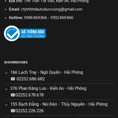
Địa chỉ:
199 Trần Tất Văn, Kiến An, Hải Phòng.
Email:
ctytnhhdautuducvuong@gmail.com
Hotline:
0948.869.866 - 0932.869.866
SHOWROOMS
166 Lạch Tray - Ngô Quyền - Hải Phòng
☎ 02252.686.682
376 Phan Đăng Lưu - Kiến An - Hải Phòng
☎02252.678.678
155 Bạch Đằng - Núi Đèo - Thủy Nguyên - Hải Phòng
☎02252.226.226