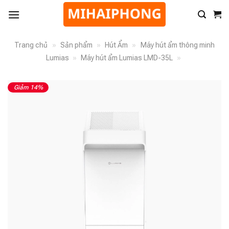
Trang chủ
»
Sản phẩm
»
Hút Ẩm
»
Máy hút ẩm thông minh
Lumias
»
Máy hút ẩm Lumias LMD-35L
»
Giảm 14%