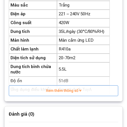
Màu sắc
Trắng
Điện áp
221 – 240V 50Hz
Công suất
420W
Dung tích
35L/ngày (30°C/80%RH)
Màn hình
Màn cảm ứng LED
Chất làm lạnh
R410a
Diện tích sử dụng
20-70m2
Dung tích bình chứa
5.5L
nước
Độ ồn
51dB
Ứng dụng điều khiển
SmartLife & TuyA
Xem thêm thông số
Kích thước
366 x 220 x 613mm
Khối lượng
15kg
Đánh giá (0)
Thương hiệu
Lumias