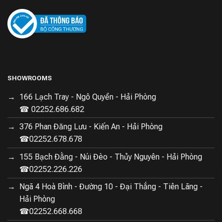
SHOWROOMS
166 Lạch Tray - Ngô Quyền - Hải Phòng
☎ 02252.686.682
376 Phan Đăng Lưu - Kiến An - Hải Phòng
☎02252.678.678
Máy hút ẩm Lumias LMD-35L có thiết kế
155 Bạch Đằng - Núi Đèo - Thủy Nguyên - Hải Phòng
trang nhã, đẹp mắt
☎02252.226.226
Lumias LMD-35L có màu sắc trang nhã và thiết kế hiện
Ngã 4 Hoà Bình - Đường 10 - Đại Thắng - Tiên Lãng -
đại. Với kích thước nhỏ gọn và kiểu dáng vuông vắn,
Hải Phòng
màu trắng tinh tế dễ dàng phối hợp với mọi không gian,
☎02252.668.668
từ phòng khách, phòng ngủ đến văn phòng. Không chỉ