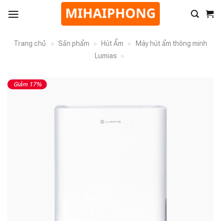
Trang chủ
»
Sản phẩm
»
Hút Ẩm
»
Máy hút ẩm thông minh
Lumias
»
Giảm 17%