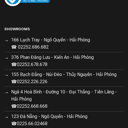
suất mạnh mẽ và khả năng tiết kiệm năng lượng, máy
hút ẩm này phù hợp cho gia đình, văn phòng và không
gian sống hiện đại.
SHOWROOMS
166 Lạch Tray - Ngô Quyền - Hải Phòng
☎ 02252.686.682
376 Phan Đăng Lưu - Kiến An - Hải Phòng
☎02252.678.678
155 Bạch Đằng - Núi Đèo - Thủy Nguyên - Hải Phòng
☎02252.226.226
Ngã 4 Hoà Bình - Đường 10 - Đại Thắng - Tiên Lãng -
Hải Phòng
☎02252.668.668
123 Đà Nẵng - Ngô Quyền - Hải Phòng
☎0225.66.02468