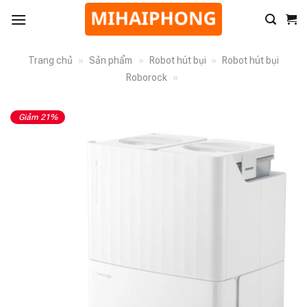
Trang chủ
»
Sản phẩm
»
Robot hút bụi
»
Robot hút bụi
Roborock
»
Giảm 21%