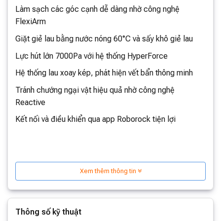
Làm sạch các góc cạnh dễ dàng nhờ công nghệ
FlexiArm
Giặt giẻ lau bằng nước nóng 60°C và sấy khô giẻ lau
Lực hút lớn 7000Pa với hệ thống HyperForce
Hệ thống lau xoay kép, phát hiện vết bẩn thông minh
Tránh chướng ngại vật hiệu quả nhờ công nghệ
Reactive
Kết nối và điều khiển qua app Roborock tiện lợi
Xem thêm thông tin
Công nghệ FlexiArm giúp làm sạch góc
cạnh hiệu quả
Thông số kỹ thuật
Nâng tầm trải nghiệm làm sạch, Roborock Q Revo Pro