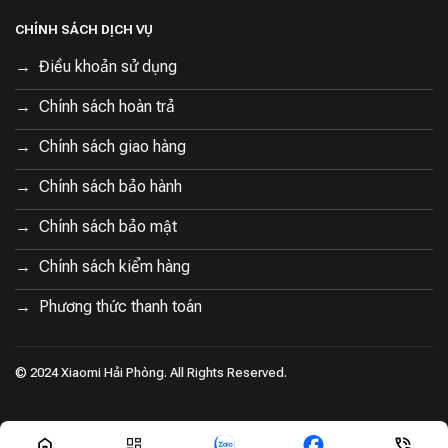
Hotline: 02252.678.678
CHÍNH SÁCH DỊCH VỤ
Hệ thống showroom:
Điều khoản sử dụng
Showroom 1: 376 - 378 - 380 Phan Đăng Lưu - Kiến An - HP
Chính sách hoàn trả
02252.678.678
Chính sách giao hàng
Showroom 2: 166 Lạch Tray - Ngô Quyền - Hải Phòng
Chính sách bảo hành
02252.682.682
Chính sách bảo mật
Showroom 3: Ngã 4 phố Hòa Bình - Đại Thắng - Tiên Lãng - HP
Chính sách kiểm hàng
02252.668.668
Phương thức thanh toán
Showroom 4: 545 Hùng Vương - Quán Toan - Hồng Bàng - HP
02256.66.02468
© 2024 Xiaomi Hải Phòng. All Rights Reserved.
Showroom 5: 155 Bạch Đằng - Núi Đèo - Thủy Nguyên - HP
02252.226.226