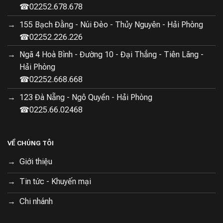
☎02252.678.678
của robot, tất cả đều sẽ nằm gọn trong lòng bàn tay
của bạn.
155 Bạch Đằng - Núi Đèo - Thủy Nguyên - Hải Phòng
☎02252.226.226
Ngã 4 Hoà Bình - Đường 10 - Đại Thắng - Tiên Lãng -
Hải Phòng
☎02252.668.668
Ứng dụng cũng cung cấp thông tin chi tiết về quá trình
123 Đà Nẵng - Ngô Quyền - Hải Phòng
làm sạch, bao gồm diện tích đã được làm sạch và thời
☎0225.66.02468
gian làm sạch, giúp bạn theo dõi hiệu suất và tiến độ
của robot một cách dễ dàng. Điều này không chỉ giúp
bạn giữ ngôi nhà luôn sạch sẽ mà còn đảm bảo rằng
VỀ CHÚNG TÔI
Roborock Q Revo Pro hoạt động với hiệu quả tối đa,
Giới thiệu
làm sạch mọi ngóc ngách của ngôi nhà bạn một cách
thông minh và tự động.
Tin tức - Khuyến mại
Chi nhánh
SIÊU THỊ ĐIỆN MÁY HALO