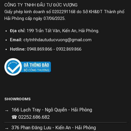
CÔNG TY TNHH ĐẦU TƯ ĐỨC VƯỢNG
phép robot không chỉ phát hiện những mối nguy hiểm
Giấy phép kinh doanh số 0202291168 do Sở KH&ĐT Thành phố
tiềm ẩn trên sàn nhà một cách chính xác mà còn tránh
Hải Phòng cấp ngày 07/06/2025.
chúng một cách linh hoạt.
Địa chỉ:
199 Trần Tất Văn, Kiến An, Hải Phòng.
Email:
ctytnhhdautuducvuong@gmail.com
Khả năng phản ứng nhanh chóng và chính xác trước các
Hotline:
0948.869.866 - 0932.869.866
chướng ngại vật không chỉ giúp bảo vệ đồ đạc trong
nhà khỏi bị va đập hoặc hỏng hóc mà còn đảm bảo
rằng Roborock Q Revo Pro có thể làm sạch một cách
hiệu quả nhất, không bỏ sót bất kỳ khu vực nào, kể cả
những nơi khó tiếp cận.
Kết nối app Roborock điều khiển tiện lợi
SHOWROOMS
Roborock Q Revo Pro có thể kết nối và điều khiển dễ
166 Lạch Tray - Ngô Quyền - Hải Phòng
dàng qua ứng dụng Roborock với giao diện trực quan và
☎ 02252.686.682
thân thiện. Với ứng dụng này bạn có thể lập lịch làm
376 Phan Đăng Lưu - Kiến An - Hải Phòng
sạch, chọn các chế độ hay theo dõi quá trình làm việc