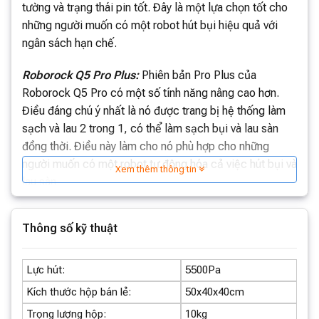
tường và trạng thái pin tốt. Đây là một lựa chọn tốt cho
những người muốn có một robot hút bụi hiệu quả với
ngân sách hạn chế.
Roborock Q5 Pro Plus:
Phiên bản Pro Plus của
Roborock Q5 Pro có một số tính năng nâng cao hơn.
Điều đáng chú ý nhất là nó được trang bị hệ thống làm
sạch và lau 2 trong 1, có thể làm sạch bụi và lau sàn
đồng thời. Điều này làm cho nó phù hợp cho những
người muốn có một robot tự động hóa cả việc hút bụi và
Xem thêm thông tin
lau sàn.
LƯU Ý:
Roborock Q5 Pro Plus
có dock lớn (tự động
Thông số kỹ thuật
đổ rác),
Roborock Q5 Pro
chỉ có dock sạc nhỏ
(KHÔNG tự động đổ rác)
Lực hút:
5500Pa
Kích thước hộp bán lẻ:
50x40x40cm
Trọng lượng hộp:
10kg