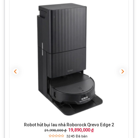
Các tính năng chính của Robot hút bụi lau
nhà Roborock Q5 Pro và Q5 Pro Plus
Cảm Biến LIDAR Cho Hiệu Suất Tốt Hơn
Điểm mạnh nổi bật của Robot hút bụi lau nhà Roborock
Q5 Pro là việc trang bị cảm biến LIDAR. Điều này cho
phép robot quét và lập bản đồ của căn phòng một cách
chính xác, điều hướng lộ trình dọn dẹp một cách hiệu
quả hơn. Dựa vào thông tin từ cảm biến LIDAR, robot
có thể tránh các vật cản và di chuyển trên sàn nhà một
cách thông minh.
Robot hút bụi lau nhà Roborock Qrevo Edge 2
19,890,000 ₫
21,990,000 ₫
3245
Đã bán