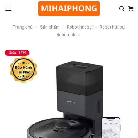
Trang chủ
»
Sản phẩm
»
Robot hút bụi
»
Robot hút bụi
Roborock
»
Giảm 15%