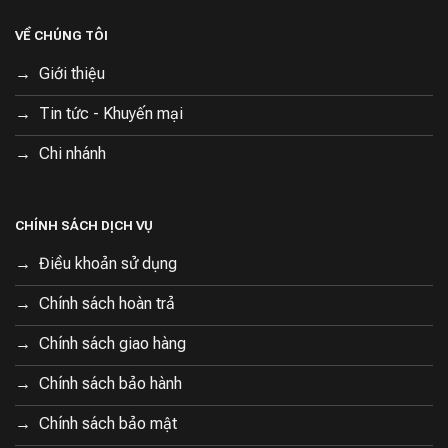
nhà. Hộc nước 180 ml và giẻ lau rung giúp làm sạch sàn
nhà một cách hoàn hảo. Bạn không cần phải lo lắng về
VỀ CHÚNG TÔI
việc lau sàn sau khi robot đã hút bụi.
Giới thiệu
Tin tức - Khuyến mại
Chi nhánh
CHÍNH SÁCH DỊCH VỤ
Điều khoản sử dụng
Chính sách hoàn trả
Chính sách giao hàng
Chính sách bảo hành
Chính sách bảo mật