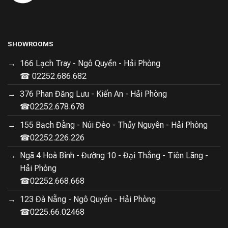
vấn đề về dị ứng. Robot này có khả năng làm sạch sàn
nhà một cách nhanh chóng và hiệu quả.
SHOWROOMS
166 Lạch Tray - Ngô Quyền - Hải Phòng
☎ 02252.686.682
376 Phan Đăng Lưu - Kiến An - Hải Phòng
☎02252.678.678
155 Bạch Đằng - Núi Đèo - Thủy Nguyên - Hải Phòng
☎02252.226.226
Ngã 4 Hoà Bình - Đường 10 - Đại Thắng - Tiên Lãng -
Lực hút mạnh mẽ 5500Pa
Hải Phòng
☎02252.668.668
Khả Năng Lau Nhà
123 Đà Nẵng - Ngô Quyền - Hải Phòng
Không chỉ là một robot hút bụi thông thường,
Robot hút
☎0225.66.02468
bụi lau nhà Roborock Q5 Pro
còn có khả năng lau