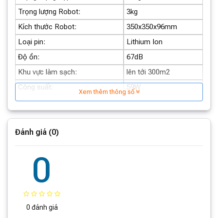
Trọng lượng Robot:
3kg
Kích thước Robot:
350x350x96mm
Loại pin:
Lithium Ion
Độ ồn:
67dB
Khu vực làm sạch:
lên tới 300m2
Roborock Q5 Pro và Q5 Pro Plus
Công suất:
59W
Xem thêm thông số
ĐẶC ĐIỂM NỔI BẬT
Cảm Biến LIDAR Cho Hiệu Suất Tốt Hơn
Đánh giá (0)
Khả năng hút với lực 5.500 Pa
Hộc nước 180 ml và giẻ lau rung
0
Hệ Thống Bàn Chải DuoRoller
Robot hút bụi lau nhà Roborock Q5 Pro và
Q5 Pro Plus khác nhau điểm nào?
0 đánh giá