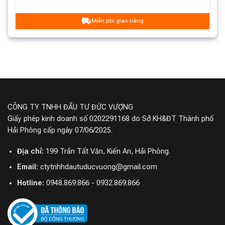
Miễn phí giao hàng
CÔNG TY TNHH ĐẦU TƯ ĐỨC VƯỢNG
Giấy phép kinh doanh số 0202291168 do Sở KH&ĐT Thành phố
Hải Phòng cấp ngày 07/06/2025.
Cảm biến LIDAR
Địa chỉ:
199 Trần Tất Văn, Kiến An, Hải Phòng.
Lực Hút Mạnh Mẽ
Email:
ctytnhhdautuducvuong@gmail.com
Hotline:
0948.869.866 - 0932.869.866
Với khả năng hút với lực 5.500 Pa, Robot hút bụi lau nhà
Roborock Q5 Pro thể hiện sự mạnh mẽ trong việc loại
bỏ bụi bẩn và lông thú cưng. Điều này đặc biệt hữu ích
cho những gia đình có thú cưng hoặc những người có