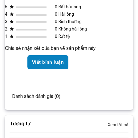
Một trong những điểm độc đáo của
Robot hút bụi lau
5
0
Rất hài lòng
nhà
Roborock Q5 Pro Plus
mà ở phiên bản
Roborock
4
0
Hài lòng
Q5 Pro
không có đó chính là trạm sạc tự động tích hợp.
3
0
Bình thường
Trạm này không chỉ sạc robot mà còn có túi rác lớn và
2
0
Không hài lòng
hệ thống tự làm sạch rác. Điều này giúp hộp rác trên
1
0
Rất tệ
robot luôn sạch, duy trì hiệu suất hút tốt và giảm công
sức đổ rác thường xuyên của người dùng.
Chia sẻ nhận xét của bạn về sản phẩm này
Viết bình luận
Danh sách đánh giá (0)
Tương tự
Xem tất cả