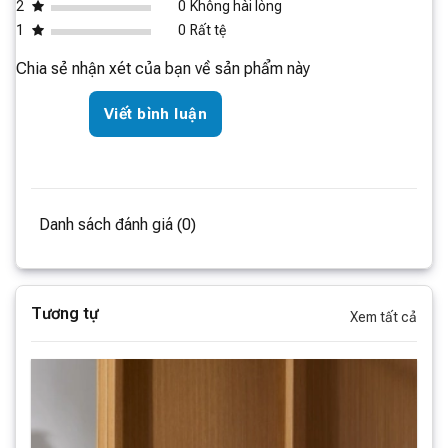
Nguồn vào
100-240VAC
2
0
Không hài lòng
1
0
Rất tệ
Nguồn ra
20VDC 1.2A
Chia sẻ nhận xét của bạn về sản phẩm này
Giẻ
Viết bình luận
Lau
Danh sách đánh giá (0)
Xoay
Tương tự
Xem tất cả
Kép
Làm