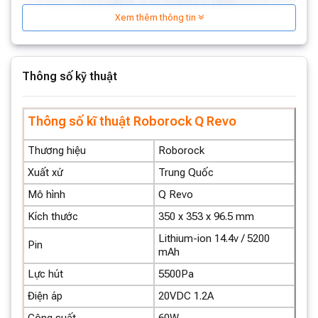
Xem thêm thông tin
Lực
Thông số kỹ thuật
Hút
Thông số kĩ thuật Roborock Q Revo
Thương hiệu
Roborock
Mạnh
Xuất xứ
Trung Quốc
Mô hình
Q Revo
Kích thước
350 x 353 x 96.5 mm
Mẽ
Lithium-ion 14.4v / 5200
Pin
mAh
Lực hút HyperForce mạnh mẽ lên tới 5.500 Pa*, có
Lực hút
5500Pa
nghĩa là robot hút bụi của bạn có thể hút tất cả bụi bẩn,
dễ dàng hút được ngay cả những hạt bụi nhỏ nhất.
Điện áp
20VDC 1.2A