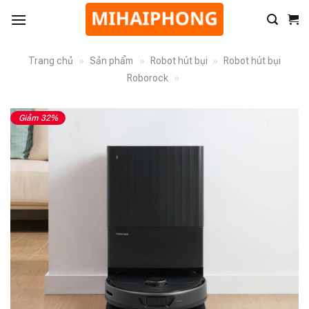
Trang chủ
»
Sản phẩm
»
Robot hút bụi
»
Robot hút bụi
Roborock
»
Giảm 32%