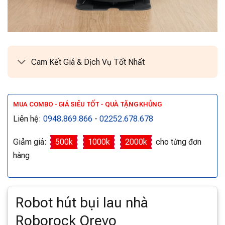
Cam Kết Giá & Dịch Vụ Tốt Nhất
MUA COMBO - GIÁ SIÊU TỐT - QUÀ TẶNG KHỦNG
Liên hệ:
0948.869.866
-
02252.678.678
Giảm giá:
500k
1000k
2000k
cho từng đơn
hàng
Robot hút bụi lau nhà
Roborock Qrevo