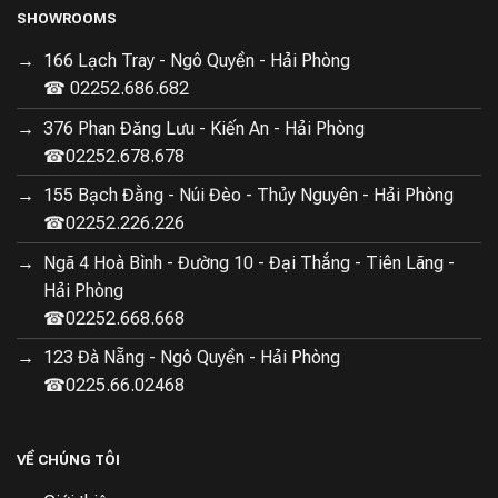
SHOWROOMS
Chải
166 Lạch Tray - Ngô Quyền - Hải Phòng
☎ 02252.686.682
376 Phan Đăng Lưu - Kiến An - Hải Phòng
Con
☎02252.678.678
155 Bạch Đằng - Núi Đèo - Thủy Nguyên - Hải Phòng
☎02252.226.226
Lăn
Ngã 4 Hoà Bình - Đường 10 - Đại Thắng - Tiên Lãng -
Hải Phòng
☎02252.668.668
Cao
123 Đà Nẵng - Ngô Quyền - Hải Phòng
☎0225.66.02468
Su
VỀ CHÚNG TÔI
Xử lý tóc không bị rối, bàn chải lướt trên khung xoay đa