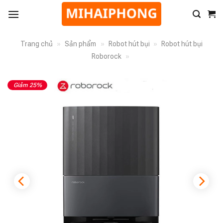
Trang chủ
»
Sản phẩm
»
Robot hút bụi
»
Robot hút bụi
Roborock
»
Giảm 25%