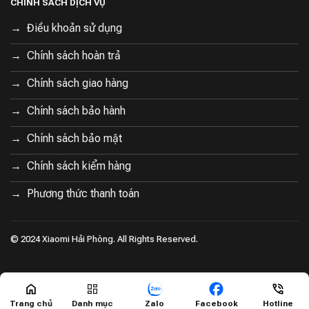
CHÍNH SÁCH DỊCH VỤ
Trạm sạc của Roborock Q Revo Master được trang bị
hệ thống giặt khăn lau bằng nước nóng ở nhiệt độ 60°C
Điều khoản sử dụng
(140°F). Điều này giúp dễ dàng loại bỏ các vết bẩn
Chính sách hoàn trả
cứng đầu, đặc biệt hiệu quả ở khu vực bếp và phòng
ăn, tiết kiệm cả thời gian và nước.
Chính sách giao hàng
Chính sách bảo hành
Chính sách bảo mật
Chính sách kiểm hàng
Phương thức thanh toán
© 2024 Xiaomi Hải Phòng. All Rights Reserved.
Trang chủ
Danh mục
Zalo
Facebook
Hotline