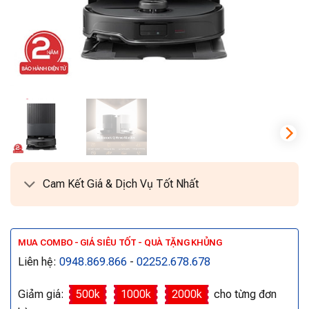
Cam Kết Giá & Dịch Vụ Tốt Nhất
MUA COMBO - GIÁ SIÊU TỐT - QUÀ TẶNG KHỦNG
Liên hệ:
0948.869.866
-
02252.678.678
Giảm giá:
500k
1000k
2000k
cho từng đơn