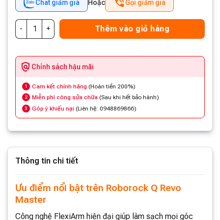
Chat giảm giá
Hoặc
Gọi giảm giá
Thêm vào giỏ hàng
Chính sách hậu mãi
Cam kết chính hãng
(Hoàn tiền 200%)
1
Miễn phí công sửa chữa
(Sau khi hết bảo hành)
2
Góp ý khiếu nại
(Liên hệ: 0948869866)
3
Thông tin chi tiết
Ưu điểm nổi bật trên Roborock Q Revo
Master
Công nghệ FlexiArm hiện đại giúp làm sạch mọi góc