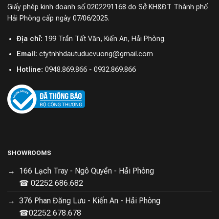
Trạm sạc đa năng 3.0 tự động hóa quy
Giấy phép kinh doanh số 0202291168 do Sở KH&ĐT Thành phố
trình làm sạch
Hải Phòng cấp ngày 07/06/2025.
Robot hút bụi Roborock
Q Revo Master cung cấp trải
Địa chỉ:
199 Trần Tất Văn, Kiến An, Hải Phòng.
nghiệm làm sạch hoàn toàn tự động nhờ trạm sạc đa
năng 3.0 mới nhất. Trạm sạc này tích hợp hệ thống giặt
Email:
ctytnhhdautuducvuong@gmail.com
khăn lau bằng nước nóng và sấy khô bằng không khí
Hotline:
0948.869.866 - 0932.869.866
ấm, giúp miếng lau luôn sạch sẽ và khô ráo.
SHOWROOMS
166 Lạch Tray - Ngô Quyền - Hải Phòng
☎ 02252.686.682
376 Phan Đăng Lưu - Kiến An - Hải Phòng
☎02252.678.678