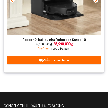
Robot hút bụi lau nhà Roborock Saros 10
25,990,000 ₫
35,990,000 ₫
15500
Đã bán
Miễn phí giao hàng
Chổi chính được thiết kế theo dạng xoắn ốc và làm từ
chất liệu cao su cao cấp giúp ngăn ngừa rối tóc. Hơn
nữa, robot còn tích hợp bộ phận cạo giấu kín, dễ dàng
loại bỏ tóc khỏi chổi và ngăn chặn tình trạng tóc bị rối
trong quá trình làm sạch hàng ngày.
CÔNG TY TNHH ĐẦU TƯ ĐỨC VƯỢNG