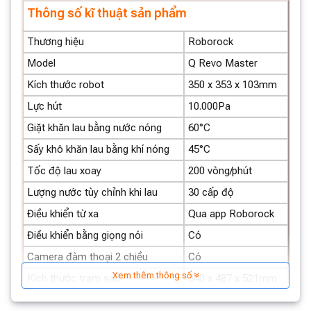
Kết nối và điều khiển thông minh qua ứng dụng
Thông số kĩ thuật sản phẩm
Roborock
Thương hiệu
Roborock
Công nghệ FlexiArm: Làm sạch mọi góc
Model
Q Revo Master
cạnh
Kích thước robot
350 x 353 x 103mm
Công nghệ FlexiArm độc quyền trên Robot hút bụi lau
Lực hút
10.000Pa
nhà Roborock Q Revo Master mang đến khả năng làm
Giặt khăn lau bằng nước nóng
60°C
sạch toàn diện, loại bỏ hoàn toàn bụi bẩn ở mọi ngóc
Sấy khô khăn lau bằng khí nóng
45°C
ngách trong nhà bạn. Hệ thống chổi cạnh và khăn lau
xoay mở rộng góc linh hoạt giúp robot di chuyển dễ
Tốc độ lau xoay
200 vòng/phút
dàng, làm sạch hiệu quả mọi vị trí, kể cả những khu vực
Lượng nước tùy chỉnh khi lau
30 cấp độ
khó tiếp cận như mép tường, góc nhà, gầm đồ đạc.
Điều khiển từ xa
Qua app Roborock
Điều khiển bằng giọng nói
Có
Camera đàm thoại 2 chiều
Có
Xem thêm thông số
Kích thước trạm sạc
340 x 487 x 521mm