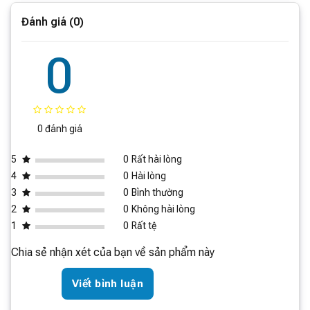
Đánh giá (0)
0
0 đánh giá
5
0
Rất hài lòng
4
0
Hài lòng
3
0
Bình thường
Khi phát hiện góc, FlexiArm sẽ tự động mở rộng, tăng
2
0
Không hài lòng
cường lực hút và chổi quét để làm sạch sâu hơn. Khăn
1
0
Rất tệ
lau xoay cũng có thể điều chỉnh linh hoạt, bám sát vào
Chia sẻ nhận xét của bạn về sản phẩm này
các cạnh tường, đảm bảo không bỏ sót bất kỳ bụi bẩn
nào.
Viết bình luận
Hệ thống chổi chính kép DuoRoller Riser