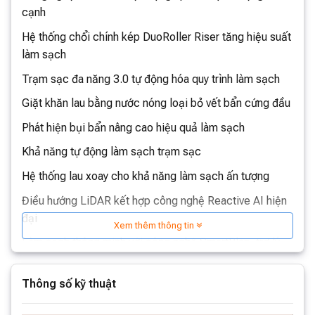
cạnh
Hệ thống chổi chính kép DuoRoller Riser tăng hiệu suất
làm sạch
Trạm sạc đa năng 3.0 tự động hóa quy trình làm sạch
Giặt khăn lau bằng nước nóng loại bỏ vết bẩn cứng đầu
Phát hiện bụi bẩn nâng cao hiệu quả làm sạch
Khả năng tự động làm sạch trạm sạc
Hệ thống lau xoay cho khả năng làm sạch ấn tượng
Điều hướng LiDAR kết hợp công nghệ Reactive AI hiện
đại
Xem thêm thông tin
Làm sạch thông minh với công nghệ SmartPlan, trợ lý
giọng nói thông minh
Thông số kỹ thuật
Nhận diện thú cưng, ghi lại những khoảnh khắc dễ
thương