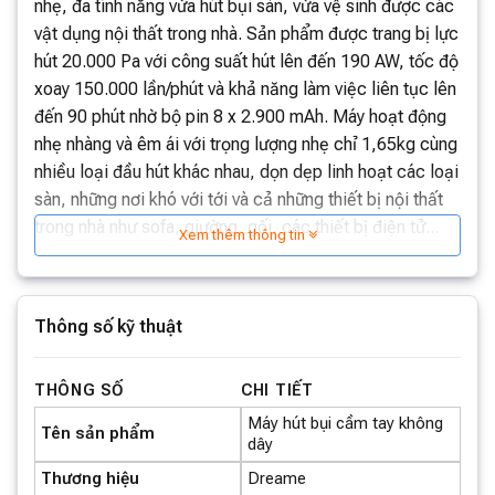
nhẹ, đa tính năng vừa hút bụi sàn, vừa vệ sinh được các
vật dụng nội thất trong nhà. Sản phẩm được trang bị lực
hút 20.000 Pa với công suất hút lên đến 190 AW, tốc độ
xoay 150.000 lần/phút và khả năng làm việc liên tục lên
đến 90 phút nhờ bộ pin 8 x 2.900 mAh. Máy hoạt động
nhẹ nhàng và êm ái với trọng lượng nhẹ chỉ 1,65kg cùng
nhiều loại đầu hút khác nhau, dọn dẹp linh hoạt các loại
sàn, những nơi khó với tới và cả những thiết bị nội thất
trong nhà như sofa, giường, gối, các thiết bị điện tử...
Xem thêm thông tin
Bên cạnh đó, sản phẩm có màn hình thông minh hiển thị
đầy đủ thông tin, bốn loại đầu hút rời dễ dàng thay thế
Thông số kỹ thuật
cho phù hợp với mọi loại sàn cần vệ sinh, từ sàn gạch,
đá, gỗ tới các loại thảm... Đặc biệt, máy hút bụi không
dây thông minh Dreame R10 còn sở hữu bộ lọc nhiều
THÔNG SỐ
CHI TIẾT
lớp giúp giữ chặt 99,9% bụi bẩn và cả bụi mịn, giúp
Máy hút bụi cầm tay không
Tên sản phẩm
bảo vệ sức khỏe cả gia đình. Ngoài ra, bộ lọc bụi còn
dây
có thể vệ sinh và tái sử dụng dễ dàng.
Thương hiệu
Dreame