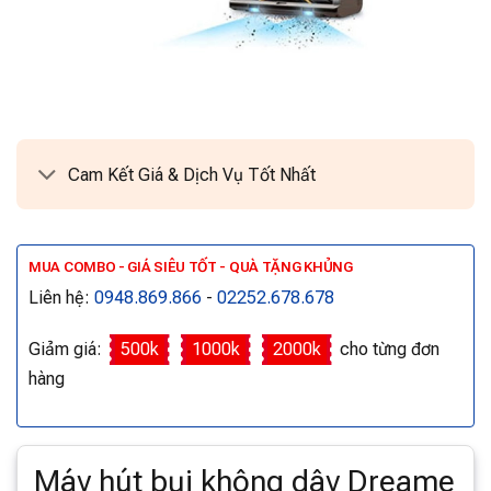
Cam Kết Giá & Dịch Vụ Tốt Nhất
MUA COMBO - GIÁ SIÊU TỐT - QUÀ TẶNG KHỦNG
Liên hệ:
0948.869.866
-
02252.678.678
Giảm giá:
500k
1000k
2000k
cho từng đơn
hàng
Máy hút bụi không dây Dreame