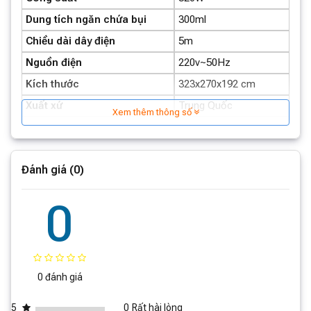
Dung tích ngăn chứa bụi
300ml
Chiều dài dây điện
5m
Ưu điểm của thiết kế và tính năng trên máy
Nguồn điện
220v~50Hz
hút bụi giường nệm Dreame D20 Pro:
Kích thước
323x270x192 cm
Xuất xứ
Trung Quốc
Xem thêm thông số
Đánh giá (0)
0
0 đánh giá
5
0
Rất hài lòng