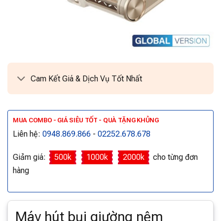
Cam Kết Giá & Dịch Vụ Tốt Nhất
MUA COMBO - GIÁ SIÊU TỐT - QUÀ TẶNG KHỦNG
Liên hệ:
0948.869.866
-
02252.678.678
Giảm giá:
500k
1000k
2000k
cho từng đơn
hàng
Máy hút bụi giường nệm