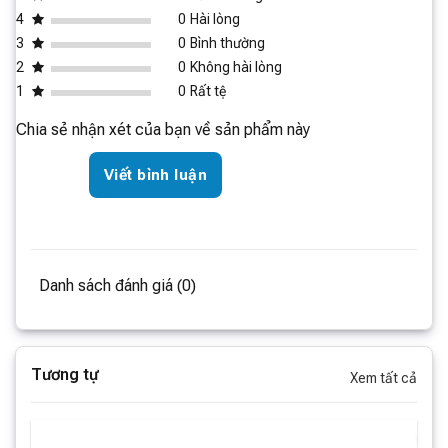
4
0
Hài lòng
3
0
Bình thường
2
0
Không hài lòng
1
0
Rất tệ
Chia sẻ nhận xét của bạn về sản phẩm này
Viết bình luận
Danh sách đánh giá (0)
Thiết kế và khả năng theo dõi tình trạng
diệt khuẩn trực quan, dễ sử dụng:
Tương tự
Xem tất cả