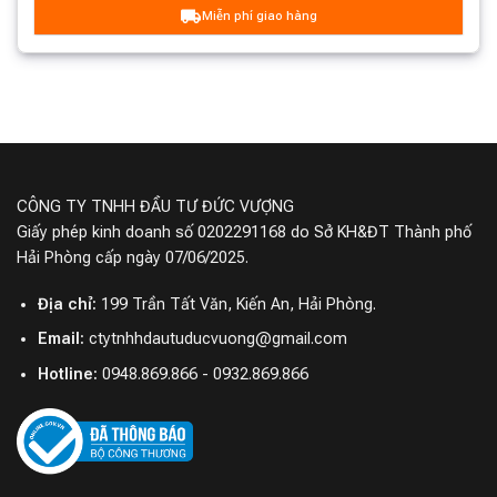
Miễn phí giao hàng
CÔNG TY TNHH ĐẦU TƯ ĐỨC VƯỢNG
Giấy phép kinh doanh số 0202291168 do Sở KH&ĐT Thành phố
Hải Phòng cấp ngày 07/06/2025.
Dreame D20 Pro được thiết kế với ngoại hình khá đơn
giản và tạo cho người dùng khả năng cầm nắm lẫn sử
Địa chỉ:
199 Trần Tất Văn, Kiến An, Hải Phòng.
dụng một cách dễ dàng tiện lợi. Bên cạnh đó, máy cũng
Email:
ctytnhhdautuducvuong@gmail.com
được tích hợp cảm biến mạt bụi trong thời gian thực
thông minh. Điều này cho phép máy hút bụi giường nệm
Hotline:
0948.869.866 - 0932.869.866
Dreame D20 Pro hiển thị tình trạng và hiệu quả làm
sạch ve và mạt trong thời gian thực.
Công nghệ kiểm soát mạt bụi và bọ ve