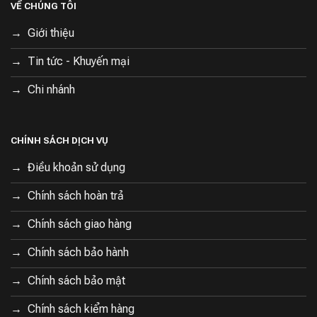
VỀ CHÚNG TÔI
Giới thiệu
Tin tức - Khuyến mại
Chi nhánh
CHÍNH SÁCH DỊCH VỤ
Máy hút bụi giường nệm Dreame D20 Pro được trang bị
Điều khoản sử dụng
tấm gia nhiệt công nghệ EIT cho khả năng tiêu diệt bọ,
Chính sách hoàn trả
ve trên giường nệm ở nhiệt độ cao lên đến 55°C. Đây
cũng là lần đầu tiên Dreame mang công nghệ này lên
Chính sách giao hàng
trên thiết bị hút bụi diệt vi khuẩn giường nệm.
Chính sách bảo hành
Chính sách bảo mật
Chính sách kiểm hàng