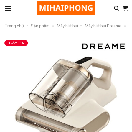
Trang chủ
»
Sản phẩm
»
Máy hút bụi
»
Máy hút bụi Dreame
»
Giảm 3%