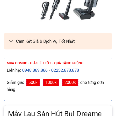
Cam Kết Giá & Dịch Vụ Tốt Nhất
MUA COMBO - GIÁ SIÊU TỐT - QUÀ TẶNG KHỦNG
Liên hệ:
0948.869.866
-
02252.678.678
Giảm giá:
500k
1000k
2000k
cho từng đơn
hàng
Máy Lau Sàn Hút Bụi Dreame