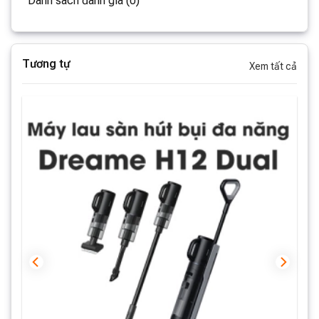
Danh sách đánh giá (0)
Tương tự
Xem tất cả
Hộp chứa bụi có dung tích lên đến
350 mL
cho phép bạn
thoải mái dọn dẹp toàn bộ các khu vực cần dọn dẹp chỉ
trong một lần thao tác.
Ở chế độ là máy hút bụi cầm tay,
Dreame M12
có 2 mức
lực hút lần lượt là
12000 Pa
và
8000 Pa
Chức năng lau sàn
Kế thừa khả năng làm sạch tuyệt vời của Dreame H12, M12
vẫn tập trung khai thác và nâng cao khả năng làm sạch với
thiết kế “cuộn lăn tràn viền”. Thiết kế này giúp
M12
có thể
nhanh chóng và dễ dàng xử lý các vết bẩn và bụi trên sàn
một cách nhanh chóng, đơn giản. Thiết kế mới giúp thiết bị
đánh sạch bụi bẩn ở góc phòng, chân tường…v.v đây là điểm
mạnh của dòng H series đã ra mắt trước đây.