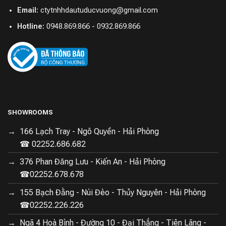
Email:
ctytnhhdautuducvuong@gmail.com
Khả năng tự làm sạch
Hotline:
0948.869.866 - 0932.869.866
Vẫn như H12, sau khi dọn dẹp xong, bạn có thể kích hoạt
chế độ tự làm sạch của
M12
bằng một nút bấm, rất đơn
giản, thuận tiện và không cần dùng tay. Tính năng này giúp
bạn rút gọn quá trình vệ sinh thủ công rườm rà trước đây,
kích hoạt tính năng tự làm sạch bằng một nút và vệ sinh
sạch sẽ hoàn toàn chổi lăn và ống hút.
SHOWROOMS
166 Lạch Tray - Ngô Quyền - Hải Phòng
☎ 02252.686.682
376 Phan Đăng Lưu - Kiến An - Hải Phòng
☎02252.678.678
155 Bạch Đằng - Núi Đèo - Thủy Nguyên - Hải Phòng
☎02252.226.226
Ngã 4 Hoà Bình - Đường 10 - Đại Thắng - Tiên Lãng -