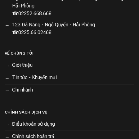
Hải Phòng
Tương tác thông minh
☎02252.668.668
Một số những tính năng ưu việt mà Dreame trang bị cho
123 Đà Nẵng - Ngô Quyền - Hải Phòng
M12 để giúp việc sử dụng của người dùng trở nên đơn giản
☎0225.66.02468
và hiệu quả hơn gồm:
+
Màn hình LED
: thể hiện đầy đủ các thông số và thông tin
VỀ CHÚNG TÔI
của thiết bị theo thời gian thực như lượng pin, chế độ hoạt
động, tình trạng lỗi (nếu có)
Giới thiệu
+
Chỉ dẫn giọng nói
: Tính năng thông báo các điều kiện sử
Tin tức - Khuyến mại
dụng, chế độ và nhắc nhở sử dụng từ thiết bị, người dùng
Chi nhánh
hoàn toàn có thể tắt tính năng hướng dẫn giọng nói hoặc
giảm âm lượng để không gây phiền toái cho gia đình.
+
Lược chống rối
: Do sở hữu thiết kế phần thân máy tương
CHÍNH SÁCH DỊCH VỤ
tự như H12, M12 vẫn kế thừa khả năng tách các loại tóc rối,
lông động vật bị mắc kẹt vào cuộn lăn. Giảm thiếu tình trạng
Điều khoản sử dụng
hư hỏng hoặc khó vệ sinh thiết bị.
Chính sách hoàn trả