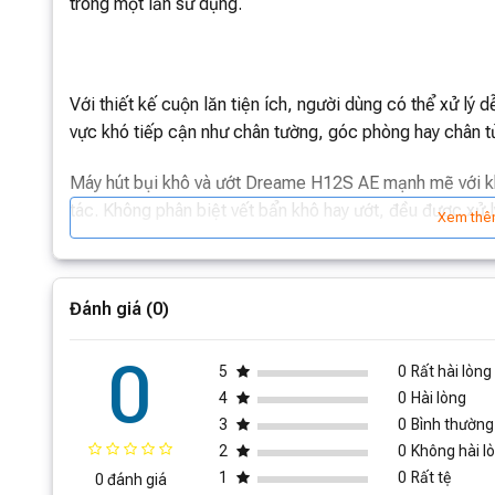
trong một lần sử dụng.
Với thiết kế cuộn lăn tiện ích, người dùng có thể xử lý
vực khó tiếp cận như chân tường, góc phòng hay chân t
Máy hút bụi khô và ướt Dreame H12S AE mạnh mẽ với khả
tác. Không phân biệt vết bẩn khô hay ướt, đều được xử 
Xem thê
Tính năng tự làm sạch chỉ với một nút bấm giúp người dù
hoàn thành việc vệ sinh nhà cửa.
Đánh giá (0)
0
5
0
Rất hài lòng
4
0
Hài lòng
3
0
Bình thường
2
0
Không hài l
1
0
Rất tệ
0 đánh giá