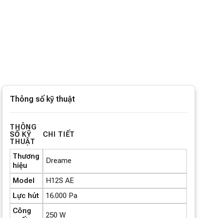
Thông số kỹ thuật
THÔNG
SỐ KỸ
CHI TIẾT
THUẬT
Thương
Dreame
hiệu
Model
H12S AE
Lực hút
16.000 Pa
Công
250 W