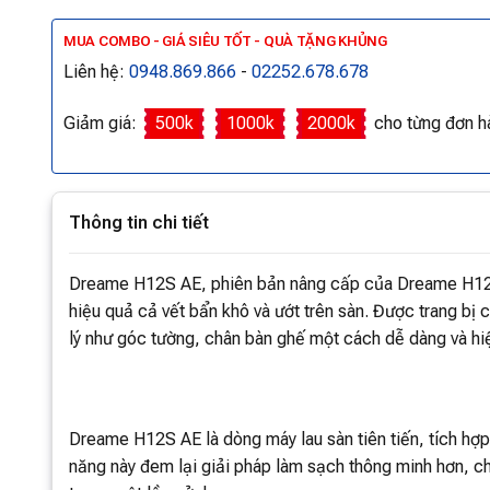
MUA COMBO - GIÁ SIÊU TỐT - QUÀ TẶNG KHỦNG
Liên hệ:
0948.869.866
-
02252.678.678
Giảm giá:
500k
1000k
2000k
cho từng đơn h
Thông tin chi tiết
Dreame H12S AE, phiên bản nâng cấp của Dreame H12, s
hiệu quả cả vết bẩn khô và ướt trên sàn. Được trang bị 
lý như góc tường, chân bàn ghế một cách dễ dàng và hi
Dreame H12S AE là dòng máy lau sàn tiên tiến, tích hợ
năng này đem lại giải pháp làm sạch thông minh hơn, ch