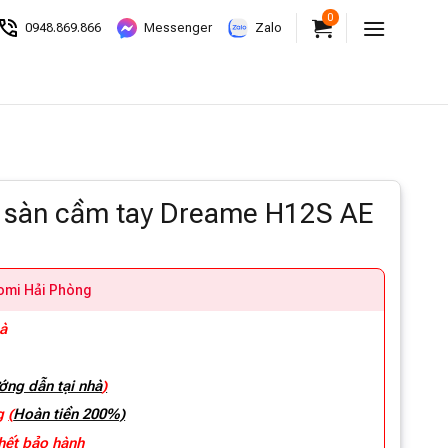
0
0948.869.866
Messenger
Zalo
u sàn cầm tay Dreame H12S AE
aomi Hải Phòng
hà
ớng dẫn tại nhà
)
ng
(
Hoàn tiền 200%)
 hết bảo hành