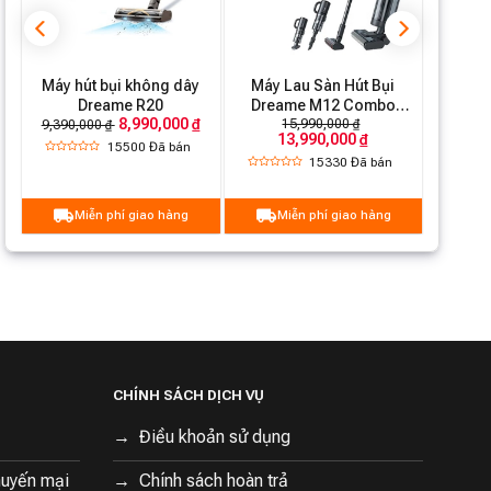
hộp
900 mL
nước
sạch
Dung
m
Máy hút bụi không dây
Máy Lau Sàn Hút Bụi
tích
Dreame R20
Dreame M12 Combo
8,990,000 ₫
Cầm Tay 2 trong 1
hộp
700 mL
15,990,000 ₫
9,390,000 ₫
13,990,000 ₫
nước
15500
Đã bán
15330
Đã bán
thải
Trọng
4.8 kg
Miễn phí giao hàng
Miễn phí giao hàng
lượng
Xuất xứ
Trung Quốc
CHÍNH SÁCH DỊCH VỤ
Điều khoản sử dụng
huyến mại
Chính sách hoàn trả