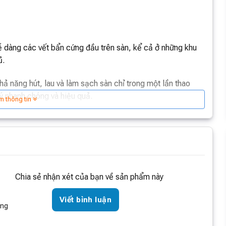
 dễ dàng các vết bẩn cứng đầu trên sàn, kể cả ở những khu
ủ.
 năng hút, lau và làm sạch sàn chỉ trong một lần thao
lý nhanh chóng và hiệu quả.
m thông tin
ng không cần phải lo lắng về việc giặt con lăn sau khi
Chia sẻ nhận xét của bạn về sản phẩm này
Viết bình luận
òng