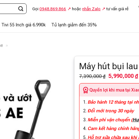
Gọi
0948.869.866
hoặc
nhắn Zalo
tư vấn giá rẻ
Tivi 55 Inch giá 6.990k
Tủ lạnh giảm đến 35%
me
»
Máy hút bụi la
5,990,000 ₫
7,390,000 ₫
Quyền lợi khi mua tại Xi
Bảo hành 12 tháng tại n
Đổi mới trong 30 ngày
Miễn phí vận chuyển
(
Hư
Cam kết hàng chính hã
Hỗ trợ sửa chữa sau khi