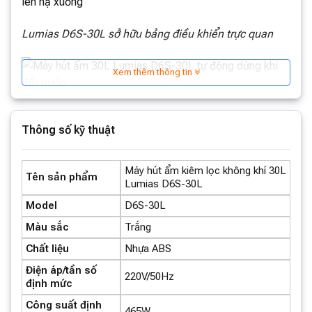
Lumias D6S-30L sở hữu bảng điều khiển trực quan
Xem thêm thông tin
Máy hút ẩm kiêm lọc không khí 30L Lumias D6S-30L
Thông số kỹ thuật
tự động dừng khi đầy nước
Máy hút ẩm kiêm lọc không khí 30L
Tên sản phẩm
Lumias D6S-30L
Model
D6S-30L
D6S-30L được trang bị màng lọc HEPA H13 giúp lọc
Màu sắc
Trắng
sạch không khí
Chất liệu
Nhựa ABS
Lưu ý khi cài đặt và sử dụng chức năng điều chỉnh
Điện áp/tần số
220V/50Hz
độ ẩm
định mức
Công suất định
465W