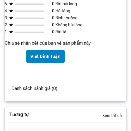
5
0
Rất hài lòng
không khí dễ chịu, hạn chế nấm mốc và bảo vệ thiết bị
Màn hình
Màn hình LED
4
0
Hài lòng
điện tử trong phòng.
Chế độ điều khiển
Cảm ứng
3
0
Bình thường
2
0
Không hài lòng
Ứng dụng điều
MiHome
khiển
1
0
Rất tệ
Khối lượng sản
Chia sẻ nhận xét của bạn về sản phẩm này
15.9kg
phẩm
Tổng khối lượng
Viết bình luận
17.3kg
sản phẩm
Kích thước sản
380*280*610mm
phẩm
Kích thước đóng
413*327*656mm
Danh sách đánh giá (0)
gói
Thương hiệu
Lumias
Tương tự
Xem tất cả