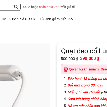
948.869.866
hoặc
nhắn Zalo
tư vấn giá rẻ
Tivi 55 Inch giá 6.990k
Tủ lạnh giảm đến 35%
Quạt đeo cổ L
390,000 ₫
500,000 ₫
Quyền lợi khi mua tại Xi
Bảo hành 12 tháng tại n
Đổi mới trong 30 ngày
Miễn phí vận chuyển
(
Hư
Cam kết hàng chính hã
Hỗ trợ sửa chữa sau khi