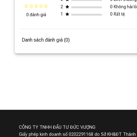
2
0
Không hài l
1
0
Rất tệ
0 đánh giá
Danh sách đánh giá (0)
Quạt để bàn LUMIAS LM-
Quạt tuần
36F màu trắng
khí Xiaom
390,000 ₫
590,000 ₫
2,990,000 ₫
14660
Đã bán
Miễn phí giao hàng
Miễn p
CÔNG TY TNHH ĐẦU TƯ ĐỨC VƯỢNG
Giấy phép kinh doanh số 0202291168 do Sở KH&ĐT Thành