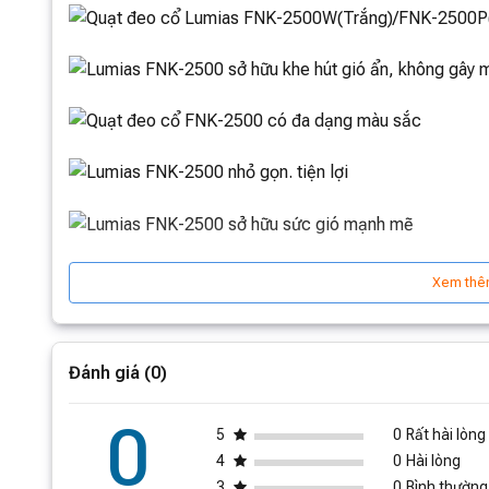
Xem thê
Đánh giá (0)
0
5
0
Rất hài lòng
4
0
Hài lòng
3
0
Bình thường