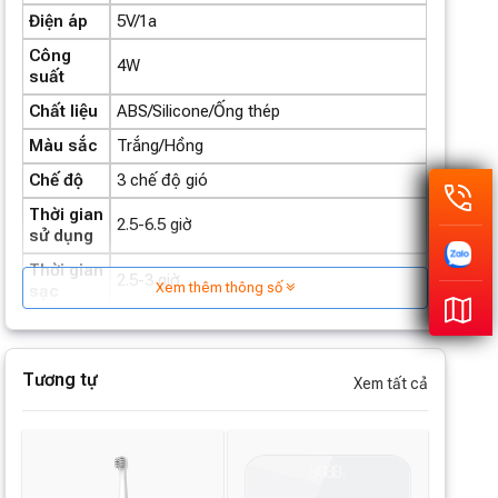
Điện áp
5V/1a
Công
4W
suất
Chất liệu
ABS/Silicone/Ống thép
Màu sắc
Trắng/Hồng
Chế độ
3 chế độ gió
Thời gian
2.5-6.5 giờ
sử dụng
Thời gian
2.5-3 giờ
Xem thêm thông số
sạc
Kích
260x210x55mm
thước
Tương tự
Khối
Xem tất cả
210g
lượng
Thương
Lumias
hiệu