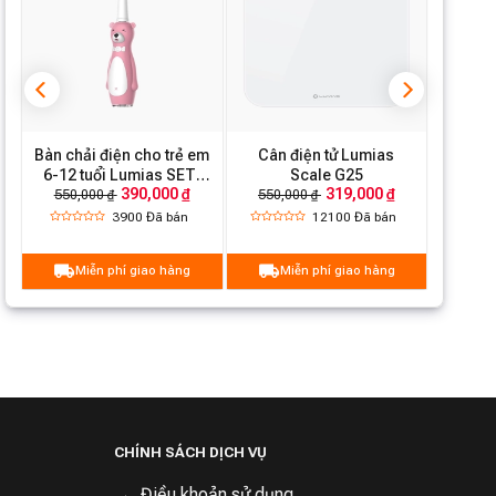
Bàn chải điện cho trẻ em
Cân điện tử Lumias
6-12 tuổi Lumias SET-
Scale G25
390,000 ₫
319,000 ₫
800KP/SET-800KB
550,000 ₫
550,000 ₫
3900
Đã bán
12100
Đã bán
Miễn phí giao hàng
Miễn phí giao hàng
CHÍNH SÁCH DỊCH VỤ
Điều khoản sử dụng