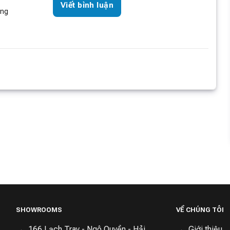
Viết bình luận
òng
 hoàn không
Loa Thanh Xiaomi
Máy tăm nước LUMIAS
i BPLDS06DM
Soundbar 2.0
LWF-180W
1,860,000 ₫
1,890,000 ₫
590,000 ₫
2,990,000 ₫
750,000 ₫
16000
Đã bán
4545
Đã bán
13650
Đã bán
hí giao hàng
Miễn phí giao hàng
Miễn phí giao hàng
SHOWROOMS
VỀ CHÚNG TÔI
166 Lạch Tray - Ngô Quyền - Hải
Giới thiệu