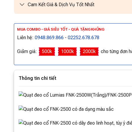
Cam Kết Giá & Dịch Vụ Tốt Nhất
MUA COMBO - GIÁ SIÊU TỐT - QUÀ TẶNG KHỦNG
Liên hệ:
0948.869.866
-
02252.678.678
Giảm giá:
500k
1000k
2000k
cho từng đơn h
Thông tin chi tiết