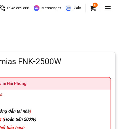
0
0948.869.866
Messenger
Zalo
umias FNK-2500W
aomi Hải Phòng
hà
ớng dẫn tại nhà
)
ng
(
Hoàn tiền 200%)
 hết bảo hành