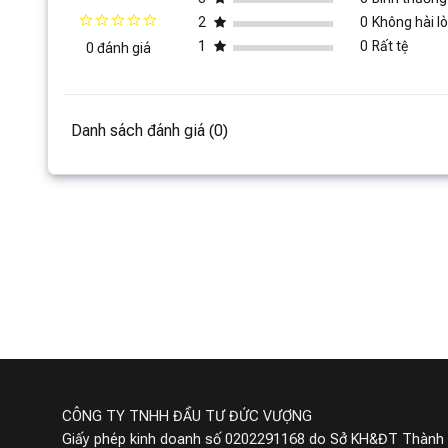
2
0
Không hài l
1
0
Rất tệ
0 đánh giá
Danh sách đánh giá (0)
Máy cắt lông quần áo có
Máy cắt l
màn hình hiển thị Lumias
LU
490,000 ₫
LFS-168 Pro
700,000 ₫
450,000 ₫
44555
Đã bán
Miễn phí giao hàng
Miễn p
CÔNG TY TNHH ĐẦU TƯ ĐỨC VƯỢNG
Giấy phép kinh doanh số 0202291168 do Sở KH&ĐT Thành