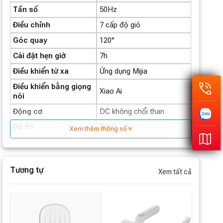
Tần số
50Hz
Điều chỉnh
7 cấp độ gió
Góc quay
120°
Cài đặt hẹn giờ
7h
Điều khiển từ xa
Ứng dụng Mijia
Điều khiển bằng giọng
Xiao Ai
nói
Động cơ
DC không chổi than
Độ ồn
34dB
Xem thêm thông số
Hướng dẫn sử dụng
Phụ kiện
Điều khiển từ xa
Tương tự
Xem tất cả
Pin điều khiển (1 viên)
Khối lượng
5.4kg
Kích thước sản phẩm
466x357x809~1007mm
Kích thước đóng gói
713x195x483mm