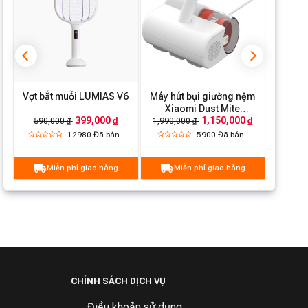
Thương hiệu
Lumias
Mô tả sản phẩmChi tiết sản phẩm
s
Vợt bắt muỗi LUMIAS V6
Máy hút bụi giường nệm
Xiaomi Dust Mite
399,000 ₫
1,150,000 ₫
Vacuum Cleaner EU
590,000 ₫
1,990,000 ₫
(BHR8276EU)
12980
Đã bán
5900
Đã bán
Miễn phí giao hàng
Miễn phí giao hàng
CHÍNH SÁCH DỊCH VỤ
Điều khoản sử dụng