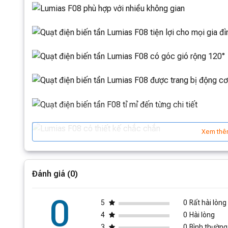
Xem thê
Đánh giá (0)
0
5
0
Rất hài lòng
4
0
Hài lòng
3
0
Bình thường