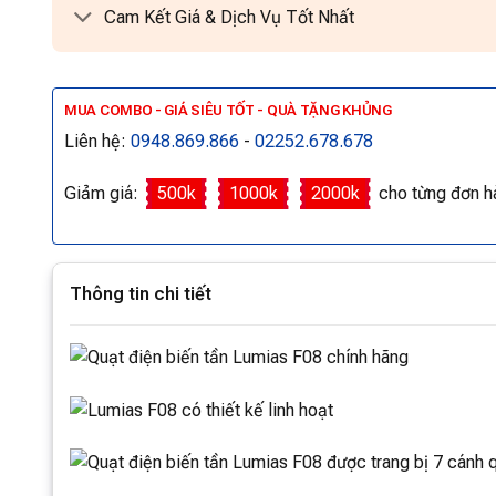
Cam Kết Giá & Dịch Vụ Tốt Nhất
MUA COMBO - GIÁ SIÊU TỐT - QUÀ TẶNG KHỦNG
Liên hệ:
0948.869.866
-
02252.678.678
Giảm giá:
500k
1000k
2000k
cho từng đơn h
Thông tin chi tiết