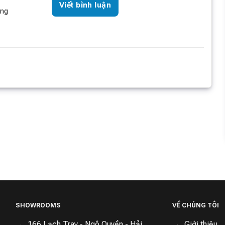
Viết bình luận
òng
ông quần áo
Quạt để bàn LUMIAS LM-
Quạt không cánh Lumia
MIAS
36W
T08 Plus
229,000 ₫
359,000 ₫
3,490,000 ₫
690,000 ₫
4,590,000 ₫
14450
Đã bán
14580
Đã bán
15550
Đã bán
hí giao hàng
Miễn phí giao hàng
Miễn phí giao hàng
SHOWROOMS
VỀ CHÚNG TÔI
166 Lạch Tray - Ngô Quyền - Hải
Giới thiệu