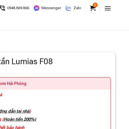
0
0948.869.866
Messenger
Zalo
 tần Lumias F08
aomi Hải Phòng
hà
ớng dẫn tại nhà
)
ng
(
Hoàn tiền 200%)
 hết bảo hành