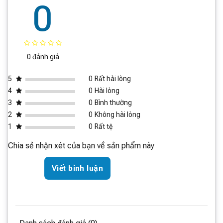
0
Công suất đông
6,5kg / 12 giờ
lạnh
Độ ồn
35dB(A) (Vận hành cực tĩnh lặng)
Trọng lượng tịnh
72kg
0 đánh giá
Kích thước tủ
752 x 600 x 1855 (mm)
(RxSxC)
5
0
Rất hài lòng
4
0
Hài lòng
3
0
Bình thường
2
0
Không hài lòng
1
0
Rất tệ
Chia sẻ nhận xét của bạn về sản phẩm này
Viết bình luận