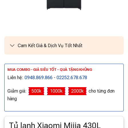
Cam Kết Giá & Dịch Vụ Tốt Nhất
MUA COMBO - GIÁ SIÊU TỐT - QUÀ TẶNG KHỦNG
Liên hệ:
0948.869.866
-
02252.678.678
Giảm giá:
500k
1000k
2000k
cho từng đơn
hàng
Tủ lạnh Xiaomi Mijia 430L