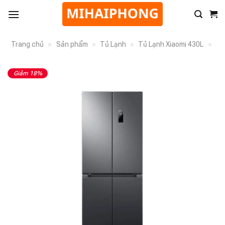
Trang chủ
»
Sản phẩm
»
Tủ Lạnh
»
Tủ Lạnh Xiaomi 430L
»
Giảm 18%