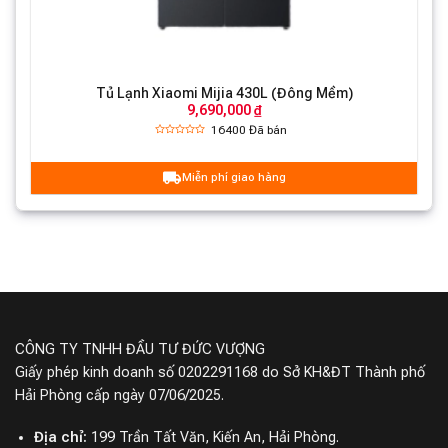
Tủ Lạnh Xiaomi Mijia 430L (Đông Mềm)
9,690,000 ₫
16400
Đã bán
Miễn phí giao hàng
CÔNG TY TNHH ĐẦU TƯ ĐỨC VƯỢNG
Giấy phép kinh doanh số 0202291168 do Sở KH&ĐT Thành phố
Hải Phòng cấp ngày 07/06/2025.
Địa chỉ:
199 Trần Tất Văn, Kiến An, Hải Phòng.