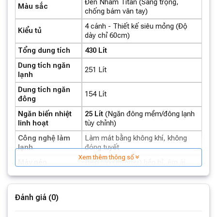
Đen Nhám Titan (Sang trọng,
Màu sắc
chống bám vân tay)
4 cánh - Thiết kế siêu mỏng (Độ
Kiểu tủ
dày chỉ 60cm)
Tổng dung tích
430 Lít
Dung tích ngăn
251 Lít
lạnh
Dung tích ngăn
154 Lít
đông
Ngăn biến nhiệt
25 Lít
(Ngăn đông mềm/đông lạnh
linh hoạt
tùy chỉnh)
Công nghệ làm
Làm mát bằng không khí, không
lạnh
đóng tuyết
Xem thêm thông số
Máy nén
Biến tần (Inverter) bền bỉ, êm ái
0,82 kWh / 24 giờ
(Siêu tiết kiệm
Mức tiêu thụ điện
điện)
Đánh giá (0)
Hiệu suất năng
Cấp 1 (Mức cao nhất)
lượng