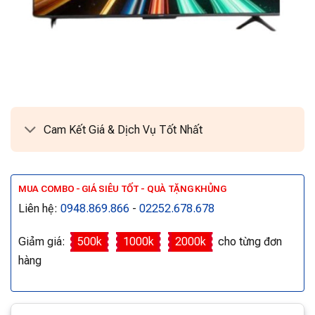
Cam Kết Giá & Dịch Vụ Tốt Nhất
MUA COMBO - GIÁ SIÊU TỐT - QUÀ TẶNG KHỦNG
Liên hệ:
0948.869.866
-
02252.678.678
Giảm giá:
500k
1000k
2000k
cho từng đơn
hàng