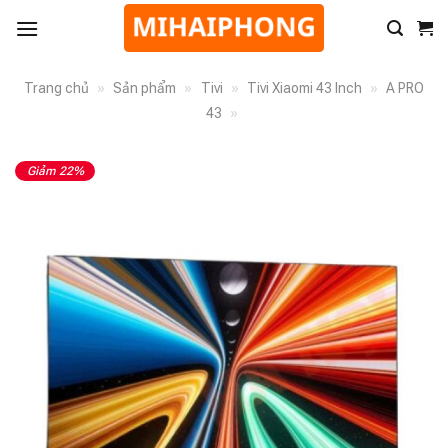
Trang chủ
»
Sản phẩm
»
Tivi
»
Tivi Xiaomi 43 Inch
»
A PRO
43
»
Giảm 22%