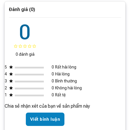
trải nghiệm xem phim trở nên thoải mái hơn. Với chế độ
Đánh giá (0)
ánh sáng xanh thấp, Redmi A Pro 2025 bảo vệ mắt hiệu
quả, cho phép bạn tận hưởng những hình ảnh tuyệt đẹp
0
mà không lo mỏi mắt.
Hệ thống loa kép âm thanh nổi
Ở phiên bản mới nhất Redmi A Pro cũng được trang bị
0 đánh giá
hệ thống loa kép công suất lớn. Với âm bổng phong phú
và đầy, còn âm trầm trầm ấm và sâu, tạo hiệu ứng âm
5
0
Rất hài lòng
thanh vòm sống động. Nhờ vậy người dùng có thể tận
4
0
Hài lòng
hưởng bữa tiệc thị giác và thính giác như ở rạp chiếu
3
0
Bình thường
phim ngay tại nhà.
2
0
Không hài lòng
1
0
Rất tệ
Cấu hình mạnh mẽ, chơi game mượt mà
Chia sẻ nhận xét của bạn về sản phẩm này
Redmi A Pro 43 bản 2025 được trang bị bộ xử lý lõi tứ
Viết bình luận
với hiệu suất cao đem lại trải nghiệm vượt trội. Bên
cạnh đó, tivi còn được hỗ trợ bộ nhớ lớn 3GB + 64GB có