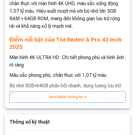
chân thực với màn hình 4K UHD, màu sắc sống động
1,07 tỷ màu. Hiệu suất mượt mà với bộ nhớ lớn 3GB
RAM + 64GB ROM, mang đến không gian lưu trữ rộng
rãi và khả năng xử lý mạnh mẽ.
Điểm nổi bật của Tivi Redmi A Pro 43 inch
2025
Màn hình 4K ULTRA HD: Chi tiết phong phú và hình ảnh
rõ ràng
Màu sắc phong phú, chân thực với 1,07 tỷ màu
Bộ nhớ 3GB+64GB phản hồi nhanh, dung lượng lưu trữ
lớn
Xem thêm thông tin
Hỗ trợ Wi-Fi 6: tốc độ mạng nhanh và đường truyền ổn
định hơn
Thân thiện với mắt: Hạn chế ánh sáng xanh
Thông số kỹ thuật
Toàn màn hình kim loại, tỷ lệ màn hình trên thân máy