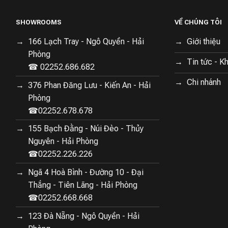
SHOWROOMS
VỀ CHÚNG TÔI
166 Lạch Tray - Ngô Quyền - Hải
Giới thiệu
Phòng
Tin tức - K
☎ 02252.686.682
Chi nhánh
376 Phan Đăng Lưu - Kiến An - Hải
Phòng
☎02252.678.678
155 Bạch Đằng - Núi Đèo - Thủy
Nguyên - Hải Phòng
☎02252.226.226
Ngã 4 Hoà Bình - Đường 10 - Đại
Thắng - Tiên Lãng - Hải Phòng
☎02252.668.668
123 Đà Nẵng - Ngô Quyền - Hải