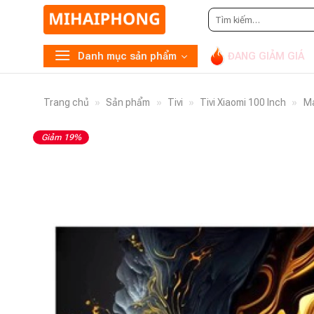
Tìm
Gọi
0948.869.866
ho
kiếm:
Danh mục sản phẩm
ĐANG GIẢM GIÁ
Trang chủ
»
Sản phẩm
»
Tivi
»
Tivi Xiaomi 100 Inch
»
Ma
Giảm 19%