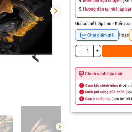
Miễn phí vận chuyển
(
Xem 
Hướng dẫn tại nhà lắp đặt
Giá có thể thấp hơn - Kiểm tra
Chat giảm giá
Hoặc
Chính sách hậu mãi
Cam kết chính hãng
(Hoàn t
1
Miễn phí công sửa chữa
(Sau
2
Góp ý khiếu nại
(Liên hệ: 09
3