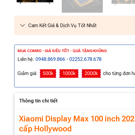
Cam Kết Giá & Dịch Vụ Tốt Nhất
MUA COMBO - GIÁ SIÊU TỐT - QUÀ TẶNG KHỦNG
Liên hệ:
0948.869.866
-
02252.678.678
Giảm giá:
500k
1000k
2000k
cho từng đơn h
Thông tin chi tiết
Xiaomi Display Max 100 inch 2025
cấp Hollywood