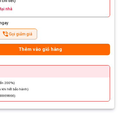
chi tiết
)
 tại nhà
 ngay
Gọi giảm giá
Thêm vào giỏ hàng
iền 200%)
 khi hết bảo hành)
48869866)