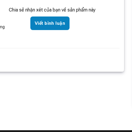
Chia sẻ nhận xét của bạn về sản phẩm này
Viết bình luận
òng
 màu giúp màu sắc hiển thị tự nhiên, chân thực, gần với