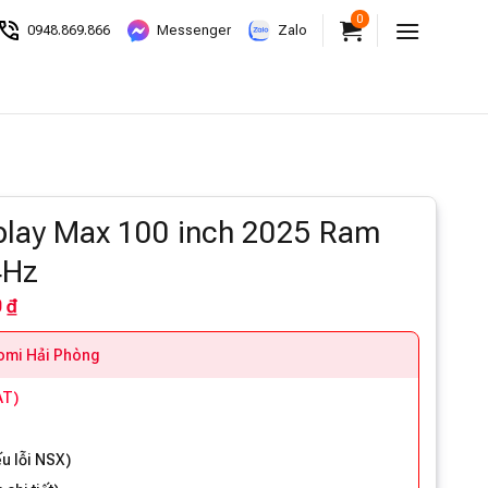
0
0948.869.866
Messenger
Zalo
splay Max 100 inch 2025 Ram
4Hz
 ₫
aomi Hải Phòng
AT)
à
u lỗi NSX
)