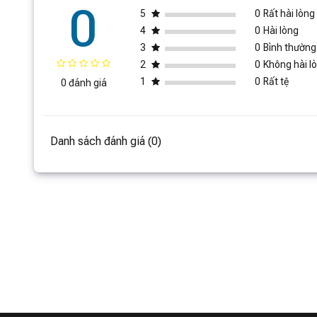
0
5
0
Rất hài lòng
4
0
Hài lòng
3
0
Bình thường
2
0
Không hài l
1
0
Rất tệ
0 đánh giá
Danh sách đánh giá (0)
Màu sắc sống động:
Công nghệ tái tạo màu nhiệt độ đa
màu sắc thực tế nhất.