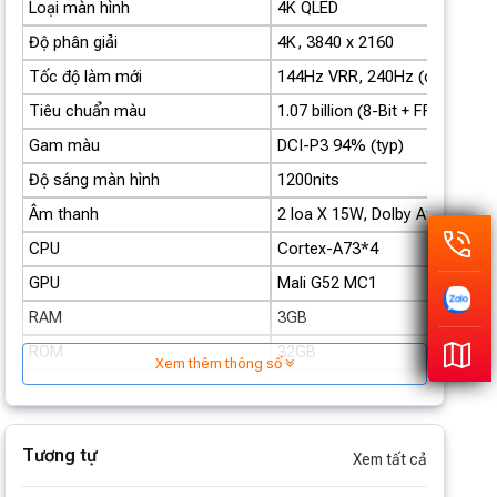
Loại màn hình
4K QLED
Độ phân giải
4K, 3840 x 2160
Tốc độ làm mới
144Hz VRR, 240Hz (chế độ ga
Tiêu chuẩn màu
1.07 billion (8-Bit + FRC)
Gam màu
DCI-P3 94% (typ)
Độ sáng màn hình
1200nits
Âm thanh
2 loa X 15W, Dolby Atmos, Dol
CPU
Cortex-A73*4
GPU
Mali G52 MC1
RAM
3GB
ROM
32GB
Xem thêm thông số
Nền tảng
Google TV™
Google Assistant built-in, Goo
Tích hợp
Chromecast built-in™ and Mir
Tương tự
Xem tất cả
Ứng dụng
Netflix, Prime Video & YouTub