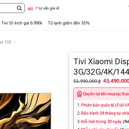
ặc
nhắn Zalo
tư vấn giá rẻ
Tivi 55 Inch giá 6.990k
Tủ lạnh giảm đến 35%
x 100
»
Tivi Xiaomi Di
3G/32G/4K/14
43,490,000
53,990,000 ₫
Quyền lợi khi mua tại Xi
Phiên bản quốc tế (Full V
Bảo hành 24 tháng tại nh
Đổi mới trong 30 ngày
(
Nế